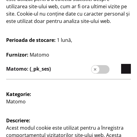
Lei
utilizarea site-ului web, cum ar fi ora ultimei vizite pe
site. Cookie-ul nu conține date cu caracter personal și
este utilizat doar pentru analiza site-ului web.
Perioada de stocare:
1 lună,
Furnizor:
Matomo
Scriere
Scriere
Portofel Oxford
Dosar
Matomo: (_pk_ses)
DIN lung, diverse culori
Dosare cu pârghie, late,
A4, lățimea coloanei
7
vertebrale 8 cm, protecție
Lei
Kategorie:
margini, orificiu de
prindere
Matomo
10
Lei
Descriere:
Acest modul cookie este utilizat pentru a înregistra
comportamentul vizitatorilor site-ului web. Acesta