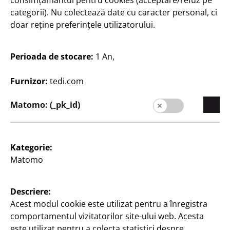
consimțământul pentru cookies (acceptare/refuz pe
culori lățime partea spate
diferite modele, la
categorii). Nu colectează date cu caracter personal, ci
cca 20 mm, la 13 Lei
doar reține preferințele utilizatorului.
lățime partea spate cca
13
40 mm, la 15 Lei, la
Lei
15
Perioada de stocare:
1 An,
Lei
Furnizor:
tedi.com
Matomo: (_pk_id)
Kategorie:
Scriere
Scriere
Matomo
liant cu foi volante
Exacompta fișier de
colț
10 bucăți
Descriere:
A4, cu bandă elastică,
1 Lei/bucată
Acest modul cookie este utilizat pentru a înregistra
diverse culori
comportamentul vizitatorilor site-ului web. Acesta
10
7
este utilizat pentru a colecta statistici despre
Lei