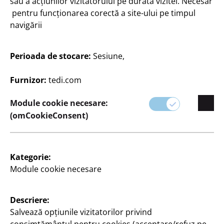
sau a acțiunilor vizitatorului pe durata vizitei. Necesar
pentru funcționarea corectă a site-ului pe timpul
navigării
Scriere
Scriere
Caiet cu foi volante
Mapă
Perioada de stocare:
Sesiune,
A4, extralat, de înaltă
diferite modele, la
calitate, diferite culori, la
Furnizor:
tedi.com
50
5
Lei
8
Lei
Module cookie necesare:
(omCookieConsent)
Kategorie:
Module cookie necesare
Scriere
Scriere
Descriere:
Dosar cu inele
Mapă caiet
Salvează opțiunile vizitatorilor privind
A4 lat, cu 2 inele, diferite
din carton rezistent,