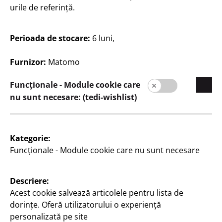
urile de referință.
Perioada de stocare:
6 luni,
Furnizor:
Matomo
România / Română
Funcționale - Module cookie care
nu sunt necesare: (tedi-wishlist)
Contact
Kategorie:
Informații pentru clienți
Funcționale - Module cookie care nu sunt necesare
Caseta redacției
Descriere:
Protecția datelor
Acest cookie salvează articolele pentru lista de
Politica de cookies-uri
dorințe. Oferă utilizatorului o experiență
personalizată pe site
Termeni şi condiţii