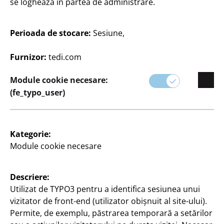
se loghează în partea de administrare.
Ideal pentru birou, școală sau uz personal.
Perioada de stocare:
Sesiune,
Furnizor:
tedi.com
Module cookie necesare:
(fe_typo_user)
Kategorie:
Filtru
Module cookie necesare
79 Articole
Descriere:
Utilizat de TYPO3 pentru a identifica sesiunea unui
vizitator de front-end (utilizator obișnuit al site-ului).
Permite, de exemplu, păstrarea temporară a setărilor