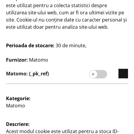
este utilizat pentru a colecta statistici despre
utilizarea site-ului web, cum ar fi ora ultimei vizite pe
site. Cookie-ul nu conține date cu caracter personal și
este utilizat doar pentru analiza site-ului web.
Companie
Perioada de stocare:
30 de minute,
Carieră
Expansion
Furnizor:
Matomo
Calitate
Matomo: (_pk_ref)
Sustenabilitate
Contact
Kategorie:
Clienți
Matomo
Informații pentru clienți
Descriere:
Căutare filială
Acest modul cookie este utilizat pentru a stoca ID-