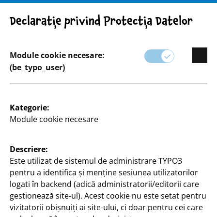
Atenție! Indicație importantă: Retragerea produsului
Declarație privind Protecția Datelor
Module cookie necesare:
(be_typo_user)
Sortiment
Kategorie:
Scriere
Module cookie necesare
De la studenți la funcționari, categoria noastră de
Descriere:
articole de papetărie are tot ce vă trebuie pentru a
Este utilizat de sistemul de administrare TYPO3
scrie.
pentru a identifica și menține sesiunea utilizatorilor
logati în backend (adică administratorii/editorii care
Descoperiți o varietate de stilouri, caiete, calendare
gestionează site-ul). Acest cookie nu este setat pentru
și instrumente de organizare pentru a vă ajuta să
vizitatorii obișnuiți ai site-ului, ci doar pentru cei care
rămâneți organizat și productiv.