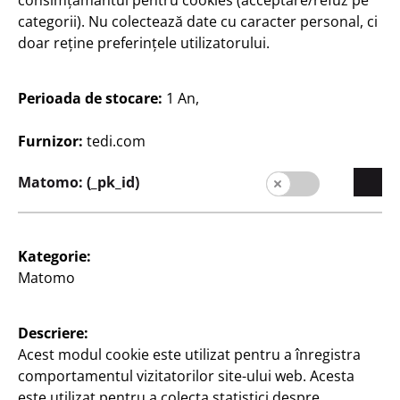
consimțământul pentru cookies (acceptare/refuz pe
categorii). Nu colectează date cu caracter personal, ci
Companie
doar reține preferințele utilizatorului.
Carieră
Perioada de stocare:
1 An,
Expansion
Calitate
Furnizor:
tedi.com
Sustenabilitate
Matomo: (_pk_id)
Contact
Clienți
Kategorie:
Informații pentru clienți
Matomo
Căutare filială
Descriere:
Acest modul cookie este utilizat pentru a înregistra
comportamentul vizitatorilor site-ului web. Acesta
este utilizat pentru a colecta statistici despre