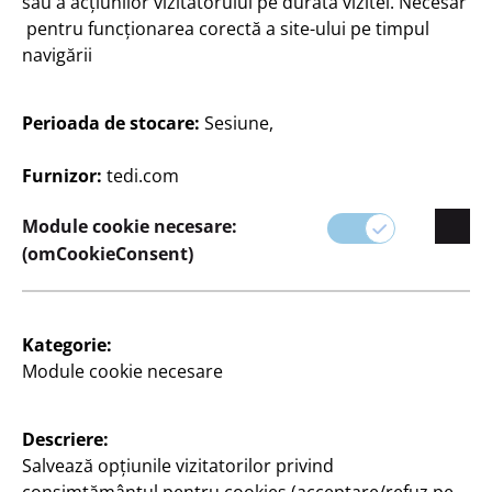
sau a acțiunilor vizitatorului pe durata vizitei. Necesar
pentru funcționarea corectă a site-ului pe timpul
navigării
Perioada de stocare:
Sesiune,
Casă & decorațiuni
Furnizor:
tedi.com
Odorizant de cameră
100 ml, în diferite culori
Module cookie necesare:
și miresme, la
(omCookieConsent)
200 Lei/l
20
Lei
Kategorie:
Module cookie necesare
Descriere:
Salvează opțiunile vizitatorilor privind