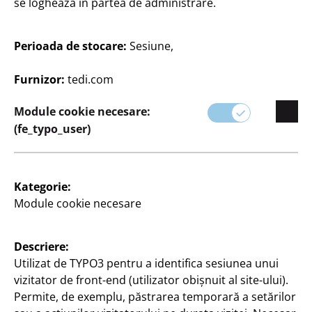
se loghează în partea de administrare.
Fie că sunteți în căutarea a ceva modern sau
tradițional, produsele noastre oferă combinația
Perioada de stocare:
Sesiune,
perfectă de stil și funcționalitate pentru a vă
personaliza casa după bunul plac.
Furnizor:
tedi.com
Module cookie necesare:
(fe_typo_user)
Kategorie:
Module cookie necesare
Descriere:
Filtru
Utilizat de TYPO3 pentru a identifica sesiunea unui
vizitator de front-end (utilizator obișnuit al site-ului).
99 Articole
Permite, de exemplu, păstrarea temporară a setărilor