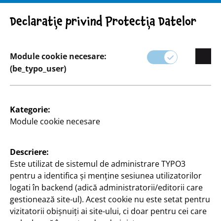
Atenție! Indicație importantă: Retragerea produsului
Declarație privind Protecția Datelor
Module cookie necesare:
(be_typo_user)
Sortiment
Kategorie:
Casă & decorațiuni
Module cookie necesare
Împodobiți-vă casa cu articole decorative elegante
Descriere:
de la TEDi.
Este utilizat de sistemul de administrare TYPO3
pentru a identifica și menține sesiunea utilizatorilor
Gama noastră include totul, de la accesorii moderne
logati în backend (adică administratorii/editorii care
pentru casă până la decorațiuni de sezon, care vor
gestionează site-ul). Acest cookie nu este setat pentru
adăuga o atmosferă caldă și primitoare în orice
vizitatorii obișnuiți ai site-ului, ci doar pentru cei care
cameră.