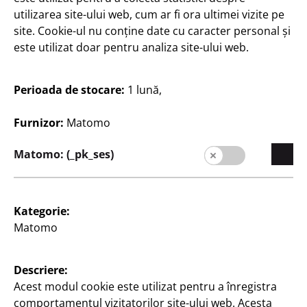
utilizarea site-ului web, cum ar fi ora ultimei vizite pe
site. Cookie-ul nu conține date cu caracter personal și
este utilizat doar pentru analiza site-ului web.
România / Română
Perioada de stocare:
1 lună,
Contact
Furnizor:
Matomo
Informații pentru clienți
Matomo: (_pk_ses)
Caseta redacției
Protecția datelor
Kategorie:
Politica de cookies-uri
Matomo
Termeni şi condiţii
Descriere:
Sistemul de denunțare a neregulilor
Acest modul cookie este utilizat pentru a înregistra
comportamentul vizitatorilor site-ului web. Acesta