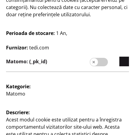
consimțământul pentru cookies (acceptare/refuz pe
categorii). Nu colectează date cu caracter personal, ci
doar reține preferințele utilizatorului.
Vizualizați orele de
deschidere ale
magazinului
Perioada de stocare:
1 An,
dumneavoastră TEDi
Furnizor:
tedi.com
Schimbați magazinul
Matomo: (_pk_id)
Kategorie:
Matomo
Companie
Descriere:
Carieră
Acest modul cookie este utilizat pentru a înregistra
Expansion
comportamentul vizitatorilor site-ului web. Acesta
este utilizat pentru a colecta statistici despre