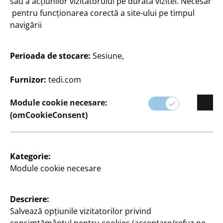
sau a acțiunilor vizitatorului pe durata vizitei. Necesar
pentru funcționarea corectă a site-ului pe timpul
navigării
Perioada de stocare:
Sesiune,
Furnizor:
tedi.com
Module cookie necesare:
(omCookieConsent)
Set carafă
Kategorie:
Module cookie necesare
cu pahar, carafă: cca 4,2 x 9,4 x 22,5 cm; pahar:
aprox. 6,8 x 5,2 x 11,5 cm, la
Descriere:
15
Salvează opțiunile vizitatorilor privind
Lei