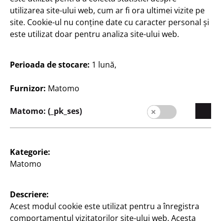
Calitate
utilizarea site-ului web, cum ar fi ora ultimei vizite pe
Sustenabilitate
site. Cookie-ul nu conține date cu caracter personal și
este utilizat doar pentru analiza site-ului web.
Contact
Clienți
Perioada de stocare:
1 lună,
Informații pentru clienți
Furnizor:
Matomo
Căutare filială
Matomo: (_pk_ses)
Kategorie:
Matomo
România / Română
Descriere:
Acest modul cookie este utilizat pentru a înregistra
comportamentul vizitatorilor site-ului web. Acesta