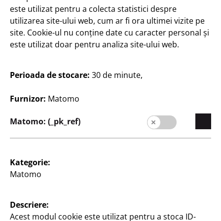
este utilizat pentru a colecta statistici despre
Contact
utilizarea site-ului web, cum ar fi ora ultimei vizite pe
Informații pentru clienți
site. Cookie-ul nu conține date cu caracter personal și
este utilizat doar pentru analiza site-ului web.
Caseta redacției
Protecția datelor
Perioada de stocare:
30 de minute,
Politica de cookies-uri
Furnizor:
Matomo
Termeni şi condiţii
Matomo: (_pk_ref)
Sistemul de denunțare a neregulilor
Kategorie:
Matomo
Descriere:
Acest modul cookie este utilizat pentru a stoca ID-