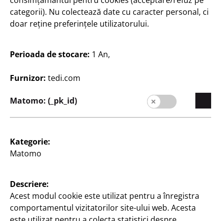
consimțământul pentru cookies (acceptare/refuz pe
categorii). Nu colectează date cu caracter personal, ci
doar reține preferințele utilizatorului.
Perioada de stocare:
1 An,
Furnizor:
tedi.com
România / Română
Matomo: (_pk_id)
Contact
Kategorie:
Informații pentru clienți
Matomo
Caseta redacției
Descriere:
Protecția datelor
Acest modul cookie este utilizat pentru a înregistra
comportamentul vizitatorilor site-ului web. Acesta
Politica de cookies-uri
este utilizat pentru a colecta statistici despre