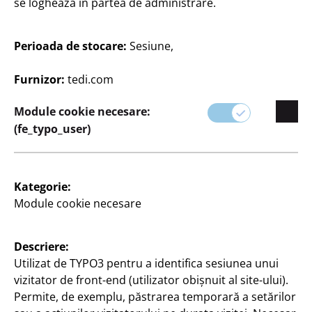
se loghează în partea de administrare.
Perioada de stocare:
Sesiune,
Furnizor:
tedi.com
Sacoșă
Module cookie necesare:
la
(fe_typo_user)
10
Lei
Kategorie:
Module cookie necesare
Vizualizați orele de
deschidere ale
Descriere:
magazinului
Utilizat de TYPO3 pentru a identifica sesiunea unui
dumneavoastră TEDi
vizitator de front-end (utilizator obișnuit al site-ului).
Schimbați magazinul
Permite, de exemplu, păstrarea temporară a setărilor