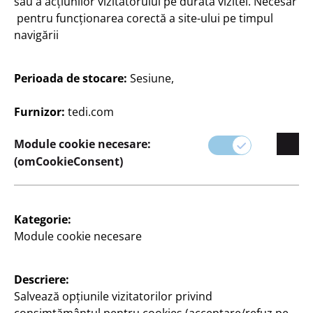
sau a acțiunilor vizitatorului pe durata vizitei. Necesar
pentru funcționarea corectă a site-ului pe timpul
navigării
Perioada de stocare:
Sesiune,
Companie
Furnizor:
tedi.com
Carieră
Module cookie necesare:
Expansion
(omCookieConsent)
Calitate
Sustenabilitate
Kategorie:
Contact
Module cookie necesare
Clienți
Descriere:
Informații pentru clienți
Salvează opțiunile vizitatorilor privind
Căutare filială