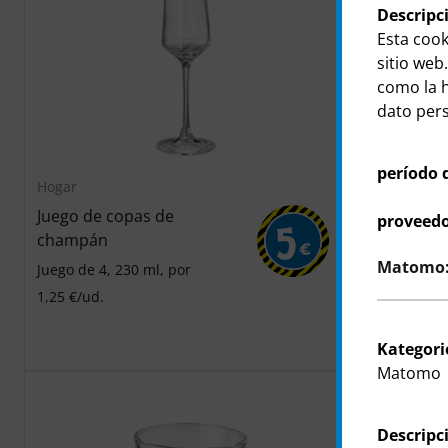
Descripc
Esta cook
sitio web.
como la h
dato perso
período 
Hogar
Hogar
Juego de copas de
Cuchillo pa
proveedo
5
champán
Juego de 3, l
€
aprox. 16,5 
Matomo: 
Juego de 4, 230 ml, por
plástico, hoj
1,25 €/ud.
inoxidable, 
lavavajillas,
Kategori
0,33 €/ud.
Matomo
Descripc