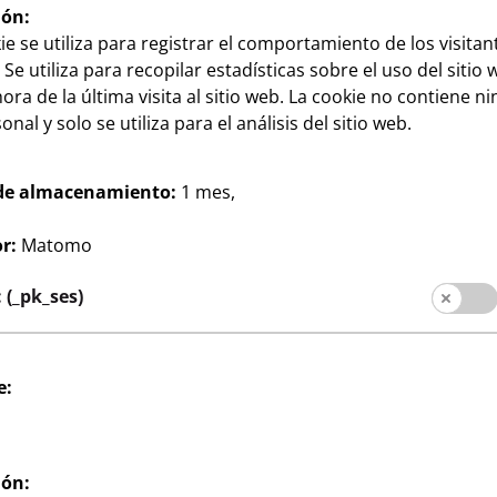
ión:
ie se utiliza para registrar el comportamiento de los visitan
 Se utiliza para recopilar estadísticas sobre el uso del sitio 
ora de la última visita al sitio web. La cookie no contiene n
nal y solo se utiliza para el análisis del sitio web.
de almacenamiento:
1 mes,
Hogar
ra pelar
Copas de vino tinto
r:
Matomo
1
ongitud total:
430 ml, paquete de 4
€
cm, mango de
(_pk_ses)
1,25 €/pieza
a de acero
apto para
 cada uno
e:
ión: