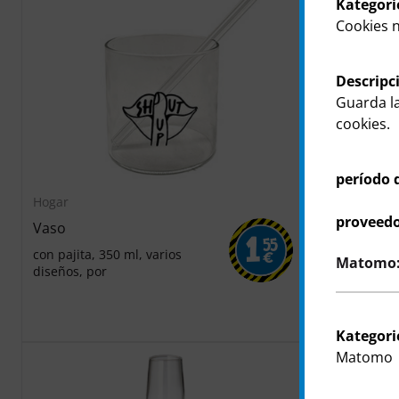
Kategori
Cookies 
Descripc
Guarda la
cookies.
período 
Hogar
Hogar
proveedo
Vaso
Taza
1
55
con pajita, 350 ml, varios
360 ml, dist
€
Matomo: 
diseños, por
por
Kategori
Matomo