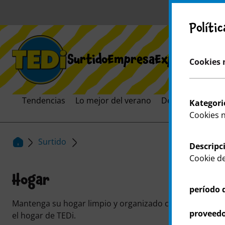
¡A
Políti
Surtido
Empresa
Expansión
Car
Cookies 
Tendencias
Lo mejor del verano
Destacados
El
Kategori
Cookies 
Surtido
Descripc
Cookie de
Hogar
período 
Mantenga su hogar limpio y organizado con los práctico
proveedo
el hogar de TEDi.