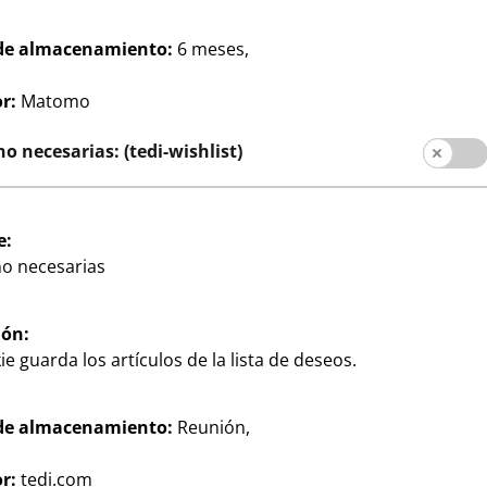
Redes sociales
al cliente
de almacenamiento:
6 meses,
filiales
r:
Matomo
o necesarias: (tedi-wishlist)
e:
no necesarias
ión:
ación al cliente
Aviso legal
Protección de datos
ie guarda los artículos de la lista de deseos.
de almacenamiento:
Reunión,
r:
tedi.com