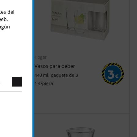
tes del
web,
ingún
Hogar
Vasos para beber
5
3
440 ml, paquete de 3
€
€
1 €/pieza