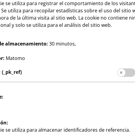
ie se utiliza para registrar el comportamiento de los visitan
 Se utiliza para recopilar estadísticas sobre el uso del sitio 
ora de la última visita al sitio web. La cookie no contiene n
nal y solo se utiliza para el análisis del sitio web.
de almacenamiento:
30 minutos,
Hogar
r:
Matomo
Vasos para chupitos
1
45 ml, paquete de 3
(_pk_ref)
€
0,33 €/pieza
e:
ión:
ie se utiliza para almacenar identificadores de referencia.