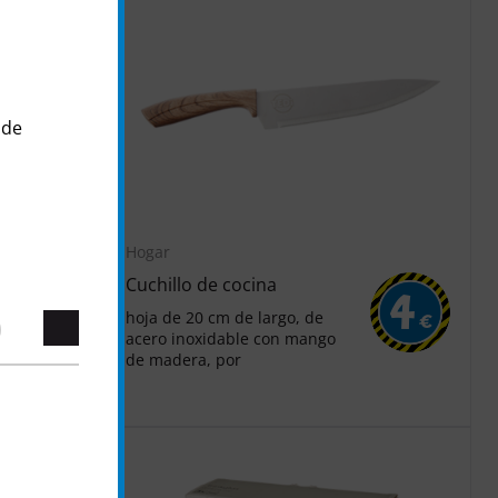
 de
Hogar
Cuchillo de cocina
5
4
hoja de 20 cm de largo, de
€
€
acero inoxidable con mango
de madera, por