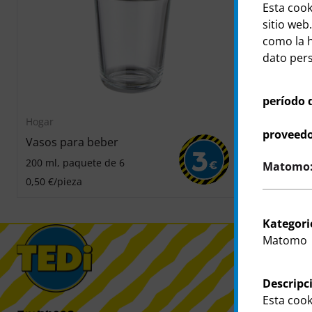
Esta cook
sitio web.
como la h
dato perso
período 
Hogar
Hogar
proveedo
Vasos para beber
Vaso de té
3
200 ml, paquete de 6
380 ml
Matomo: 
€
0,50 €/pieza
Kategori
Matomo
Descripc
Esta cook