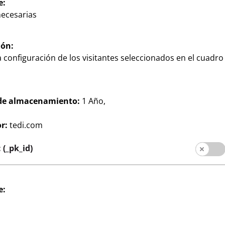
e:
necesarias
ión:
 configuración de los visitantes seleccionados en el cuadro
de almacenamiento:
1 Año,
Hogar
r:
tedi.com
Juego de cuchillos
3
intos modelos,
juego de 3, de acero
€
(_pk_id)
inoxidable con mango “soft
touch”, 3 tamaños distintos:
pequeño 8 cm, mediano 10
cm, grande 15 cm, por
e: