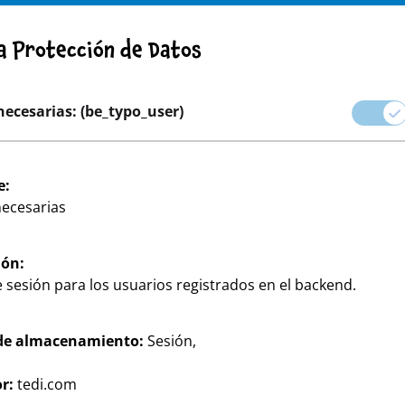
DVERTENCIA! AVISO IMPORTANTE: RETIRADA DE PRODUCTO
ca Protección de Datos
rera profesional
necesarias: (be_typo_user)
 Mundo de las marcas
Fiestas y Regalos
Hogar & Decor
e:
necesarias
ión:
 sesión para los usuarios registrados en el backend.
de almacenamiento:
Sesión,
s y eficaces productos para
r:
tedi.com