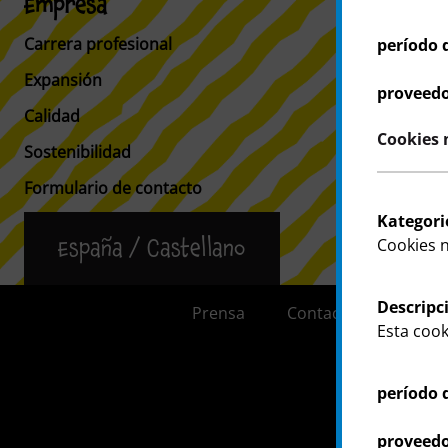
Empresa
Clientes
Carrera profesional
Información 
período 
Expansión
Buscador de 
proveedo
Calidad
Facturas
Cookies n
Sostenibilidad
Formulario de contacto
Kategori
Cookies 
España / Castellano
Descripc
Prensa
Contacto
Inform
Esta cook
período 
proveedo