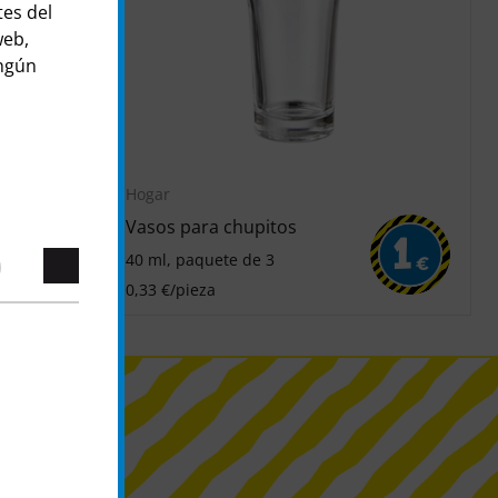
tes del
web,
ingún
Hogar
Vasos para chupitos
1
1
40 ml, paquete de 3
€
€
0,33 €/pieza