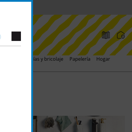
ación
Artesanías y bricolaje
Papelería
Hogar
Juguet