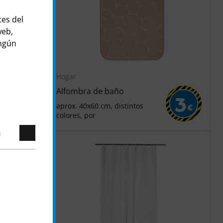
tes del
web,
ingún
Hogar
Alfombra de baño
3
3
aprox. 40x60 cm, distintos
€
€
colores, por