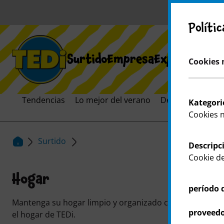
¡A
Políti
Surtido
Empresa
Expansión
Car
Cookies 
Tendencias
Lo mejor del verano
Destacados
El
Kategori
Cookies 
Surtido
Descripc
Cookie de
Hogar
período 
Mantenga su hogar limpio y organizado con los práctico
proveedo
el hogar de TEDi.