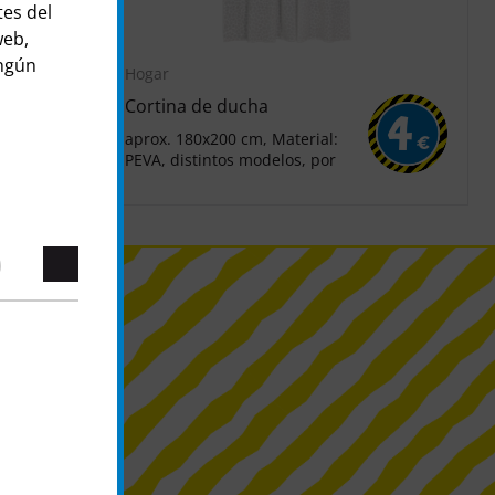
tes del
web,
ingún
Hogar
Cortina de ducha
1
4
aprox. 180x200 cm, Material:
€
€
PEVA, distintos modelos, por