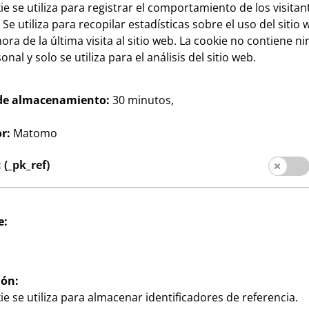
ie se utiliza para registrar el comportamiento de los visitan
 Se utiliza para recopilar estadísticas sobre el uso del sitio 
ora de la última visita al sitio web. La cookie no contiene n
Hogar
nal y solo se utiliza para el análisis del sitio web.
 ducha
Jabonera
2
 cm, por 3 € o
aprox. 13x3 cm, incl.
€
de almacenamiento:
30 minutos,
 cm, incl.
ventosas, por
r
r:
Matomo
(_pk_ref)
e:
Redes sociales
al cliente
ión:
filiales
ie se utiliza para almacenar identificadores de referencia.