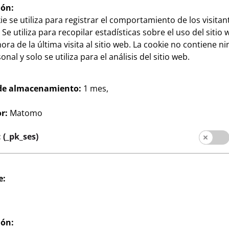
ión:
ie se utiliza para registrar el comportamiento de los visitan
 Se utiliza para recopilar estadísticas sobre el uso del sitio 
ora de la última visita al sitio web. La cookie no contiene n
nal y solo se utiliza para el análisis del sitio web.
Hogar
de almacenamiento:
1 mes,
 para el WC
Alfombra de baño
3
 cm, distintos
aprox. 40x60 cm, distintos
€
r:
Matomo
colores, por
(_pk_ses)
e:
ión: