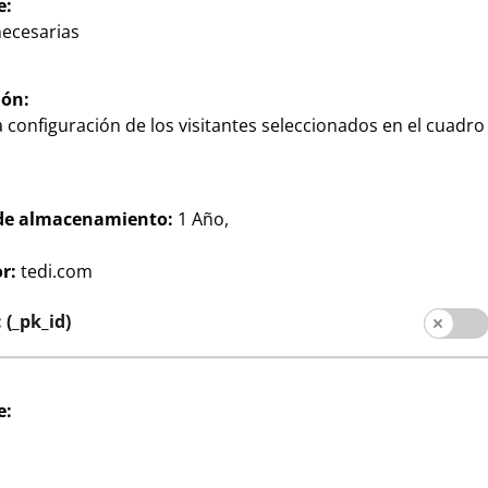
e:
necesarias
ión:
 configuración de los visitantes seleccionados en el cuadro
de almacenamiento:
1 Año,
Hogar
r:
tedi.com
para ahorrar
Escobilla de WC
2
distintos colores, por
€
(_pk_id)
 por, apto para el
in
e: