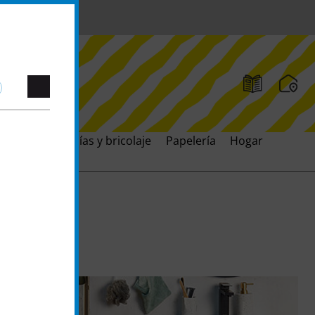
ación
Artesanías y bricolaje
Papelería
Hogar
Juguet