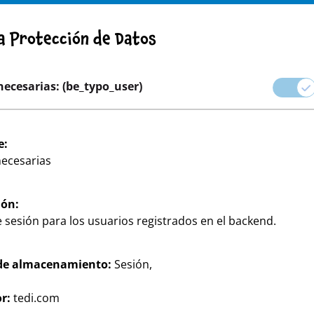
DVERTENCIA! AVISO IMPORTANTE: RETIRADA DE PRODUCTO
ca Protección de Datos
rera profesional
necesarias: (be_typo_user)
 Mundo de las marcas
Fiestas y Regalos
Hogar & Decor
e:
necesarias
ión:
 sesión para los usuarios registrados en el backend.
de almacenamiento:
Sesión,
s y eficaces productos para
r:
tedi.com