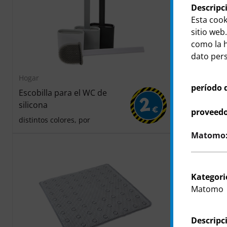
Descripc
Esta cook
sitio web.
como la h
dato perso
Hogar
Hogar
período 
Escobilla para el WC de
Alfombrilla
2
silicona
aprox. 45x45
€
proveedo
colores, por
distintos colores, por
Matomo: 
Kategori
Matomo
Descripc