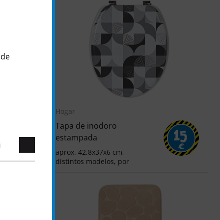
 de
Hogar
Tapa de inodoro
1
15
estampada
€
€
aprox. 42,8x37x6 cm,
distintos modelos, por