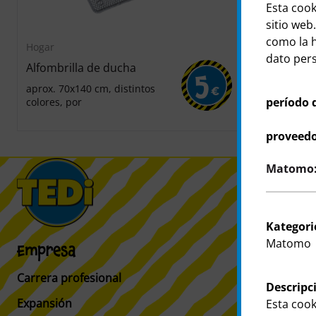
Esta cook
sitio web.
como la h
Hogar
Hogar
dato perso
Alfombrilla de ducha
Cesta para
5
aprox. 70x140 cm, distintos
aprox. 19x12
€
período 
colores, por
aprox. 16x8,5
ventosas, po
proveedo
Matomo: 
Kategori
Matomo
Empresa
Clientes
Carrera profesional
Información 
Descripc
Expansión
Buscador de 
Esta cook