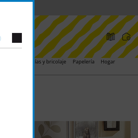
ación
Artesanías y bricolaje
Papelería
Hogar
Juguet