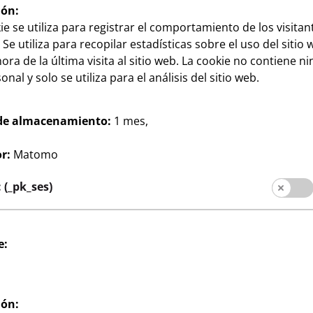
ión:
ie se utiliza para registrar el comportamiento de los visitan
 Se utiliza para recopilar estadísticas sobre el uso del sitio 
ora de la última visita al sitio web. La cookie no contiene n
nal y solo se utiliza para el análisis del sitio web.
de almacenamiento:
1 mes,
oración
Hogar & Decoración
otos A4
Marcos
r:
Matomo
3
magen: A4,
formato de imagen sin
€
paspartú: 50 x 70 cm,
(_pk_ses)
formato de imagen con
paspartú: 40 x 50 cm, varios
colores, por
e:
ión: