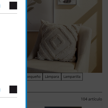
Velas
Mueble pequeño
Lámpara
Lamparilla
104 artículo