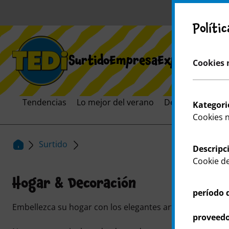
¡A
Políti
Surtido
Empresa
Expansión
Car
Cookies 
Tendencias
Lo mejor del verano
Destacados
El
Kategori
Cookies 
Surtido
Descripc
Cookie de
Hogar & Decoración
período 
Embellezca su hogar con los elegantes artículos de dec
proveedo