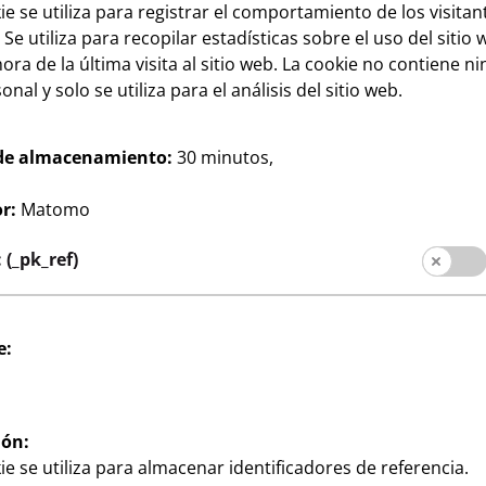
ie se utiliza para registrar el comportamiento de los visitan
 Se utiliza para recopilar estadísticas sobre el uso del sitio 
ora de la última visita al sitio web. La cookie no contiene n
nal y solo se utiliza para el análisis del sitio web.
de almacenamiento:
30 minutos,
oración
Hogar & Decoración
Marcos A3
r:
Matomo
10
magen sin
formato de imagen: A3,
€
 x 70 cm,
blanco, por
(_pk_ref)
imagen con
 x 50 cm, blanco,
e:
ión:
ie se utiliza para almacenar identificadores de referencia.