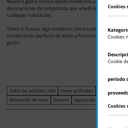
Nuestra gama incluye desde modernos accesorios para 
Cookies 
decoraciones de temporada que añadirán un ambiente c
cualquier habitación.
Tanto si buscas algo moderno como tradicional, nuestr
Kategori
combinación perfecta de estilo y funcionalidad para per
Cookies 
gusto.
Descripc
Cookie d
período 
Todos los artículos (104)
Flores artificiales
Conserva
Mar
proveedo
Decoración de mesa
Floreros
Figuras decorativas
Macet
Cookies 