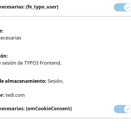
el hogar hasta
necesarias: (fe_typo_user)
álido y acogedor a
os productos ofrecen la
e:
sonalizar tu hogar a tu
necesarias
ión:
e sesión de TYPO3 Frontend.
de almacenamiento:
Sesión,
co para cuadros
Difusor de fragancia
Textiles para el hogar
r:
tedi.com
as
Portavelas
necesarias: (omCookieConsent)