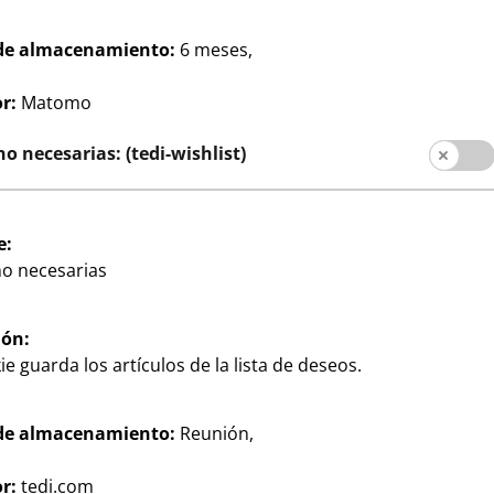
Redes sociales
de almacenamiento:
6 meses,
al cliente
r:
Matomo
filiales
o necesarias: (tedi-wishlist)
e:
no necesarias
ión:
ie guarda los artículos de la lista de deseos.
ación al cliente
Aviso legal
Protección de datos
de almacenamiento:
Reunión,
r:
tedi.com