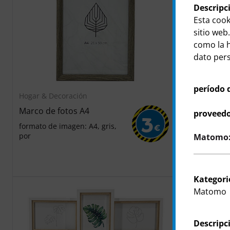
Descripc
Esta cook
sitio web.
como la h
dato perso
período 
Hogar & Decoración
Hogar & Dec
Marco de fotos A4
Marco de f
proveedo
3
formato de imagen: A4, gris,
formato de i
€
por
blanco, por
Matomo: 
Kategori
Matomo
Descripc