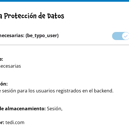
DVERTENCIA! AVISO IMPORTANTE: RETIRADA DE PRODUCTO
ca Protección de Datos
rera profesional
necesarias: (be_typo_user)
 Mundo de las marcas
Fiestas y Regalos
Hogar & Decor
e:
necesarias
ión:
 sesión para los usuarios registrados en el backend.
de almacenamiento:
Sesión,
oración de TEDi.
r:
tedi.com