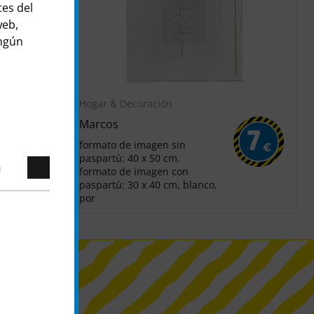
tes del
web,
ingún
Hogar & Decoración
Marcos
4
7
formato de imagen sin
€
€
paspartú: 40 x 50 cm,
formato de imagen con
paspartú: 30 x 40 cm, blanco,
por