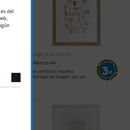
tes del
web,
ingún
Hogar & Decoración
Marcos A4
12
3
en imitación madera,
€
€
formato de imagen: A4, por