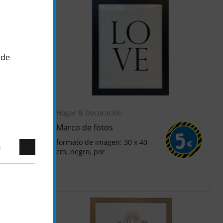
 de
Hogar & Decoración
Marco de fotos
7
5
formato de imagen: 30 x 40
€
€
cm, negro, por