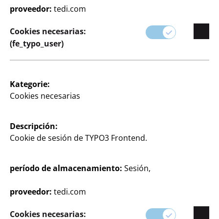
proveedor:
tedi.com
Nuestros productos le ayudarán a convertir
Cookies necesarias:
cualquier ocasión -desde cumpleaños y aniversarios
(fe_typo_user)
hasta celebraciones estacionales- en un
acontecimiento inolvidable.
Eche un vistazo a nuestra gama y encuentre todo lo
Kategorie:
que necesita para una fiesta perfectamente
Cookies necesarias
organizada.
Descripción:
Cookie de sesión de TYPO3 Frontend.
período de almacenamiento:
Sesión,
proveedor:
tedi.com
Cookies necesarias: