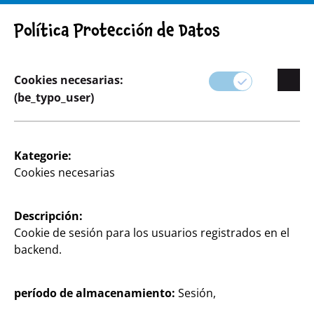
¡ADVERTENCIA! AVISO IMPORTANTE: RETIRADA DE PRODUCTO
Política Protección de Datos
Cookies necesarias:
(be_typo_user)
Kategorie:
Cookies necesarias
Fiestas y Regalos
Planifique su próxima celebración con la amplia
Descripción:
selección de artículos para fiestas y envoltorios de
Cookie de sesión para los usuarios registrados en el
regalo de TEDi.
backend.
Ofrecemos de todo, desde coloridos globos y
período de almacenamiento:
Sesión,
decoraciones de mesa hasta creativas opciones de
envoltorio para cualquier regalo.