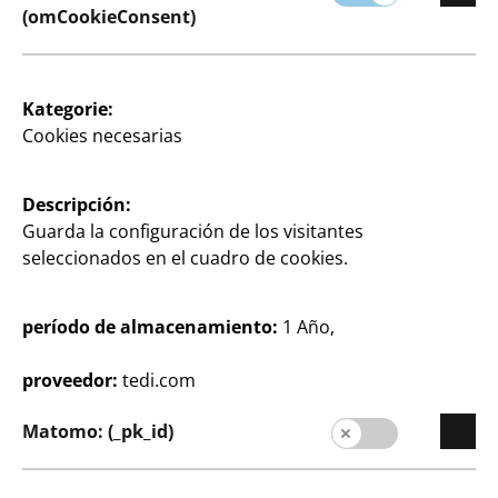
(omCookieConsent)
Filtrar
26 artículo
Kategorie:
Cookies necesarias
Descripción:
Guarda la configuración de los visitantes
seleccionados en el cuadro de cookies.
Fiestas y Regalos
Fiestas y Regalos
Servilletas
Servilleta
período de almacenamiento:
1 Año,
20 unidades, aprox. 33 x
20 piezas, Feliz
33 cm, 2 capas, por
Cumpleaños - Diseño
proveedor:
tedi.com
0,06€/ud.
0,06 €/pieza
Matomo: (_pk_id)
25
25
1
1
€
€