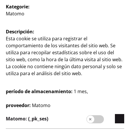
Kategorie:
Matomo
Descripción:
Esta cookie se utiliza para registrar el
Empresa
comportamiento de los visitantes del sitio web. Se
utiliza para recopilar estadísticas sobre el uso del
Carrera profesional
sitio web, como la hora de la última visita al sitio web.
Expansión
La cookie no contiene ningún dato personal y solo se
utiliza para el análisis del sitio web.
Calidad
Sostenibilidad
período de almacenamiento:
1 mes,
Formulario de contacto
proveedor:
Matomo
Clientes
Información al cliente
Matomo: (_pk_ses)
Buscador de filiales