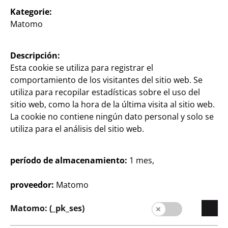
Kategorie:
Lienzo
Lienzo
Matomo
30 x 40 cm
18 x 24 cm
55
2
1
Descripción:
€
€
Esta cookie se utiliza para registrar el
comportamiento de los visitantes del sitio web. Se
utiliza para recopilar estadísticas sobre el uso del
sitio web, como la hora de la última visita al sitio web.
La cookie no contiene ningún dato personal y solo se
utiliza para el análisis del sitio web.
Empresa
período de almacenamiento:
1 mes,
Carrera profesional
proveedor:
Matomo
Expansión
Matomo: (_pk_ses)
Calidad
Sostenibilidad