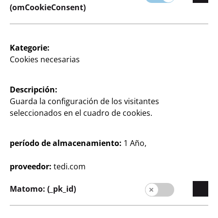
(omCookieConsent)
Kategorie:
Cookies necesarias
Artesanías y bricolaje
Artesanías y bricolaje
Placa para colorear
Lienzo
Descripción:
Guarda la configuración de los visitantes
20x20 cm
20 x 20 cm
seleccionados en el cuadro de cookies.
55
1
1
€
€
período de almacenamiento:
1 Año,
proveedor:
tedi.com
Matomo: (_pk_id)
Artesanías y bricolaje
Artesanías y bricolaje