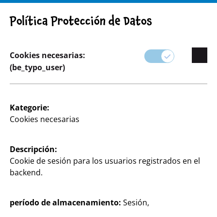
¡ADVERTENCIA! AVISO IMPORTANTE: RETIRADA DE PRODUCTO
Política Protección de Datos
Cookies necesarias:
(be_typo_user)
Surtido
Kategorie:
Cookies necesarias
Artesanías y bricolaje
Tanto si eres un entusiasta del bricolaje como si lo
Descripción:
haces de vez en cuando, TEDi tiene todo lo que
Cookie de sesión para los usuarios registrados en el
necesitas para tu próximo proyecto.
backend.
Nuestra categoría de Manualidades y Bricolaje
período de almacenamiento:
Sesión,
ofrece una gran variedad de materiales y
herramientas para inspirarle y ayudarle a hacer