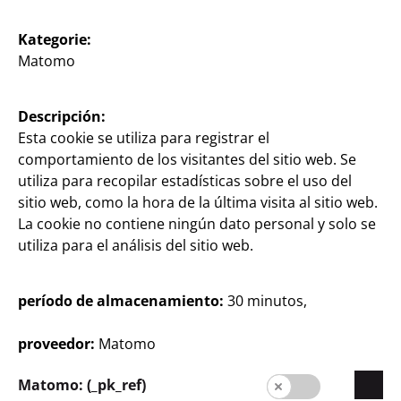
Formulario de contacto
Kategorie:
Matomo
Clientes
Información al cliente
Descripción:
Buscador de filiales
Esta cookie se utiliza para registrar el
comportamiento de los visitantes del sitio web. Se
Facturas
utiliza para recopilar estadísticas sobre el uso del
sitio web, como la hora de la última visita al sitio web.
La cookie no contiene ningún dato personal y solo se
utiliza para el análisis del sitio web.
período de almacenamiento:
30 minutos,
España / Castellano
proveedor:
Matomo
Matomo: (_pk_ref)