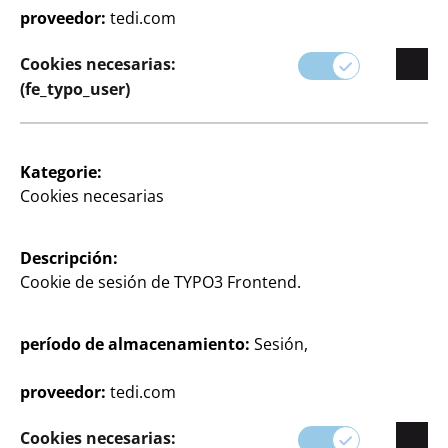
proveedor:
tedi.com
realidad sus ideas creativas.
Cookies necesarias:
Desde reparaciones sencillas hasta creaciones
(fe_typo_user)
complejas, nuestros productos están diseñados
para ofrecer calidad y facilidad de uso.
Kategorie:
Cookies necesarias
Descripción:
Cookie de sesión de TYPO3 Frontend.
período de almacenamiento:
Sesión,
Filtrar
proveedor:
tedi.com
Cookies necesarias:
53 artículo