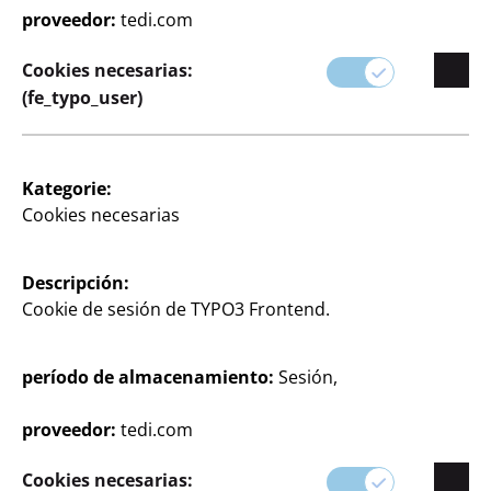
proveedor:
tedi.com
Tanto si buscas algo moderno como tradicional,
Cookies necesarias:
nuestros productos ofrecen la combinación perfecta
(fe_typo_user)
de estilo y funcionalidad para personalizar tu hogar
a tu gusto.
Kategorie:
Cookies necesarias
Descripción:
Cookie de sesión de TYPO3 Frontend.
período de almacenamiento:
Sesión,
Filtrar
proveedor:
tedi.com
Cookies necesarias:
104 artículo