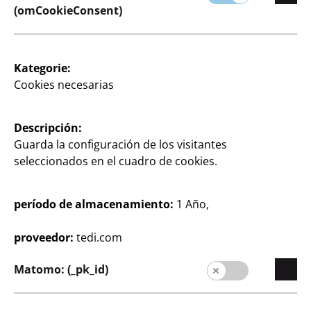
(omCookieConsent)
Kategorie:
Cookies necesarias
Hogar & Decoración
Hogar & Decoración
Alfombra de pelo
Alfombra de pelo
Descripción:
sintético
sintético
Guarda la configuración de los visitantes
seleccionados en el cuadro de cookies.
redonda, Ø aprox. 35 cm,
distintos colores, aprox.
por
60x90 cm, por
2
5
período de almacenamiento:
1 Año,
€
€
proveedor:
tedi.com
Matomo: (_pk_id)