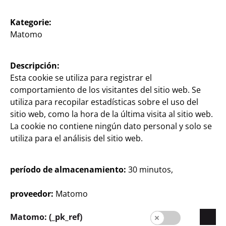
Calidad
Kategorie:
Sostenibilidad
Matomo
Formulario de contacto
Descripción:
Clientes
Esta cookie se utiliza para registrar el
Información al cliente
comportamiento de los visitantes del sitio web. Se
utiliza para recopilar estadísticas sobre el uso del
Buscador de filiales
sitio web, como la hora de la última visita al sitio web.
Facturas
La cookie no contiene ningún dato personal y solo se
utiliza para el análisis del sitio web.
período de almacenamiento:
30 minutos,
proveedor:
Matomo
Matomo: (_pk_ref)
España / Castellano