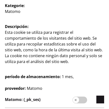
Kategorie:
Hogar & Decoración
Matomo
Manta polar
diferentes colores, aprox.
Descripción:
125 x 150 precio, unidad
Esta cookie se utiliza para registrar el
55
comportamiento de los visitantes del sitio web. Se
2
€
utiliza para recopilar estadísticas sobre el uso del
sitio web, como la hora de la última visita al sitio web.
La cookie no contiene ningún dato personal y solo se
utiliza para el análisis del sitio web.
período de almacenamiento:
1 mes,
proveedor:
Matomo
Empresa
Carrera profesional
Matomo: (_pk_ses)
Expansión