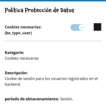
¡ADVERTENCIA! AVISO IMPORTANTE: RETIRADA DE PRODUCTO
Política Protección de Datos
Cookies necesarias:
(be_typo_user)
Surtido
Kategorie:
Cookies necesarias
Hogar & Decoración
Embellezca su hogar con los elegantes artículos de
Descripción:
decoración de TEDi.
Cookie de sesión para los usuarios registrados en el
backend.
Nuestra gama incluye desde modernos accesorios
para el hogar hasta decoraciones de temporada que
período de almacenamiento:
Sesión,
añadirán un ambiente cálido y acogedor a cualquier
habitación.