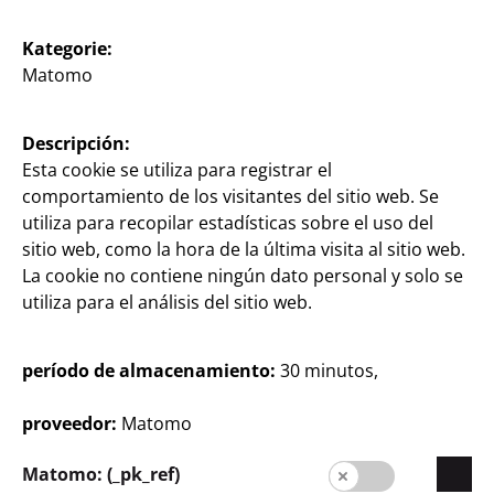
Kategorie:
Matomo
España / Castellano
Descripción:
Esta cookie se utiliza para registrar el
comportamiento de los visitantes del sitio web. Se
Prensa
utiliza para recopilar estadísticas sobre el uso del
Contacto
sitio web, como la hora de la última visita al sitio web.
La cookie no contiene ningún dato personal y solo se
Información al cliente
utiliza para el análisis del sitio web.
Aviso legal
período de almacenamiento:
30 minutos,
Protección de datos
Sistema electrónico de denuncias
proveedor:
Matomo
Matomo: (_pk_ref)