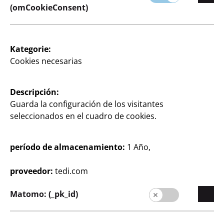
Guirnalda de banderines
(omCookieConsent)
Colores pastel o llamativos, aprox. 3,5 m de largo,
con 18 banderines, por
Kategorie:
1
Cookies necesarias
€
Descripción:
Guarda la configuración de los visitantes
Ver los horarios de
seleccionados en el cuadro de cookies.
apertura de su tienda
TEDi
período de almacenamiento:
1 Año,
Cambiar tienda
proveedor:
tedi.com
Matomo: (_pk_id)