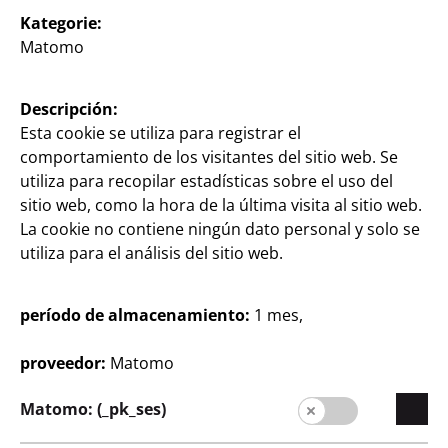
Kategorie:
Empresa
Matomo
Carrera profesional
Expansión
Descripción:
Calidad
Esta cookie se utiliza para registrar el
comportamiento de los visitantes del sitio web. Se
Sostenibilidad
utiliza para recopilar estadísticas sobre el uso del
Formulario de contacto
sitio web, como la hora de la última visita al sitio web.
La cookie no contiene ningún dato personal y solo se
Clientes
utiliza para el análisis del sitio web.
Información al cliente
período de almacenamiento:
1 mes,
Buscador de filiales
Facturas
proveedor:
Matomo
Matomo: (_pk_ses)