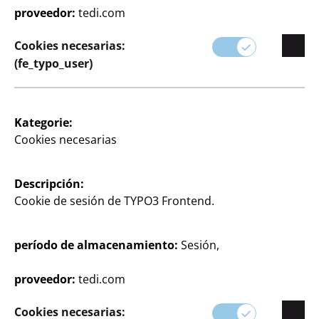
proveedor:
tedi.com
Cookies necesarias:
(fe_typo_user)
Jarrón
Kategorie:
aprox. 13 x20,6 cm, por
Cookies necesarias
7
€
Descripción:
Cookie de sesión de TYPO3 Frontend.
Ver los horarios de
período de almacenamiento:
Sesión,
apertura de su tienda
TEDi
proveedor:
tedi.com
Cambiar tienda
Cookies necesarias: