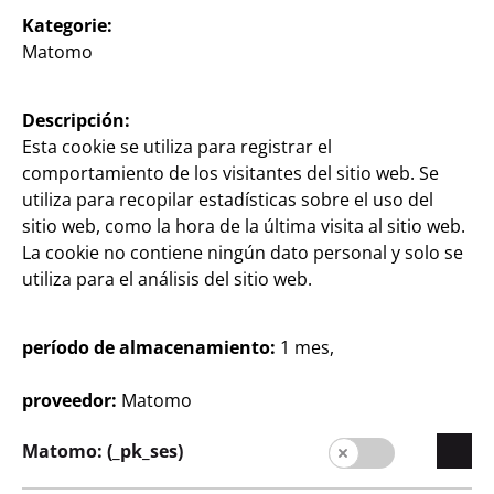
Facturas
Kategorie:
Matomo
Descripción:
Esta cookie se utiliza para registrar el
comportamiento de los visitantes del sitio web. Se
utiliza para recopilar estadísticas sobre el uso del
sitio web, como la hora de la última visita al sitio web.
España / Castellano
La cookie no contiene ningún dato personal y solo se
utiliza para el análisis del sitio web.
Prensa
período de almacenamiento:
1 mes,
Contacto
proveedor:
Matomo
Información al cliente
Matomo: (_pk_ses)
Aviso legal