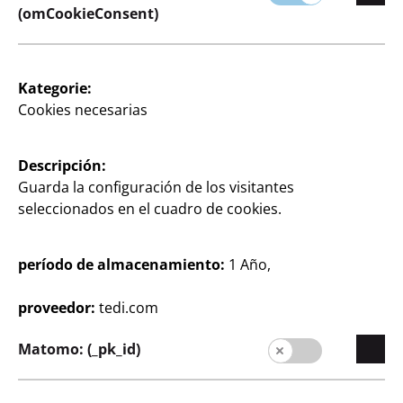
(omCookieConsent)
Kategorie:
Cookies necesarias
Empresa
Carrera profesional
Descripción:
Guarda la configuración de los visitantes
Expansión
seleccionados en el cuadro de cookies.
Calidad
Sostenibilidad
período de almacenamiento:
1 Año,
Formulario de contacto
proveedor:
tedi.com
Clientes
Matomo: (_pk_id)
Información al cliente
Buscador de filiales