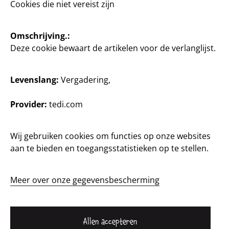
Cookies die niet vereist zijn
Omschrijving.:
Deze cookie bewaart de artikelen voor de verlanglijst.
Levenslang:
Vergadering,
België / Niederländisch
Provider:
tedi.com
Wij gebruiken cookies om functies op onze websites
Contact
aan te bieden en toegangsstatistieken op te stellen.
Klanteninformatie
Afdruk
Meer over onze gegevensbescherming
Gegevensbescherming
Système de signalement
Allen accepteren