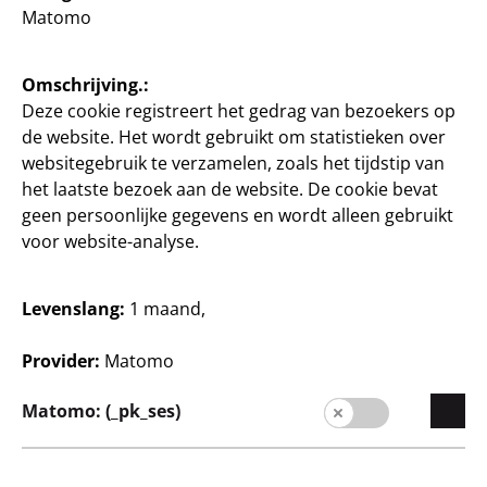
potloden gratis, per set
potlood gratis, per set
Matomo
55
55
3
3
€
€
Omschrijving.:
Deze cookie registreert het gedrag van bezoekers op
de website. Het wordt gebruikt om statistieken over
websitegebruik te verzamelen, zoals het tijdstip van
het laatste bezoek aan de website. De cookie bevat
geen persoonlijke gegevens en wordt alleen gebruikt
voor website-analyse.
Schrijven
Schrijven
Stabilo Markeerstiften
Stabilo Permanente
Levenslang:
1 maand,
bonusverpakking
markeerstiften
bonusverpakking
Bonusverpakking 3+1
Provider:
Matomo
markeerstift gratis,
Bonusverpakking 3+1
verschillende kleuren,
markeerstift gratis, per
Matomo: (_pk_ses)
per set
set
1 €/stuk
1 €/stuk