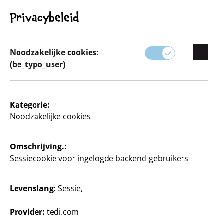
Privacybeleid
Schrijven
Schrijven
Noodzakelijke cookies:
Staedtler Set potloden
Maped Starterset
(be_typo_user)
om te leren schrijven
5-delig, 1 gum Zenoa, 3
potloden Black Peps, 1
3- delige set, per set
puntenslijper, per set
0,85 €/stuk
Kategorie:
55
3
55
Noodzakelijke cookies
2
€
€
Omschrijving.:
Sessiecookie voor ingelogde backend-gebruikers
Levenslang:
Sessie,
Provider:
tedi.com
Schrijven
Schrijven