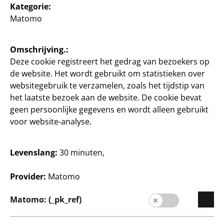
4
4
Kategorie:
€
€
Matomo
Omschrijving.:
Deze cookie registreert het gedrag van bezoekers op
de website. Het wordt gebruikt om statistieken over
websitegebruik te verzamelen, zoals het tijdstip van
het laatste bezoek aan de website. De cookie bevat
Schrijven
Schrijven
geen persoonlijke gegevens en wordt alleen gebruikt
Stabilo Markeerstiften
Stylex Driehoekige
voor website-analyse.
Swing Cool
jumbo-kleurpotloden
8- delige set,
12 - delige set, per set
Levenslang:
30 minuten,
verschillende kleuren,
0,30 €/stuk
per set
55
1 €/stuk
Provider:
Matomo
3
€
8
Matomo: (_pk_ref)
€