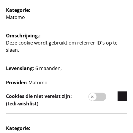
Kategorie:
Matomo
Omschrijving.:
Deze cookie wordt gebruikt om referrer-ID's op te
Bedrijf
slaan.
Carrière
Expansie
Levenslang:
6 maanden,
Kwaliteit
Provider:
Matomo
Duurzaamheid
Cookies die niet vereist zijn:
Contact
(tedi-wishlist)
Klanten
Klanteninformatie
Kategorie:
Filiaalzoeker