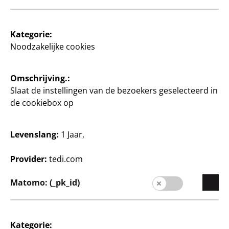
bonusverpakking
13 - delig, bestaat uit 10
jumbokleurpotloden, 2
5 markeerstiften + 3
potloden en 1 slijper, per
Kategorie:
markeerstiften gratis, per
set
set
Noodzakelijke cookies
0,50 €/stuk
5
€
Omschrijving.:
4
€
Slaat de instellingen van de bezoekers geselecteerd in
de cookiebox op
Levenslang:
1 Jaar,
Provider:
tedi.com
Terug naar school
Schrijven
Matomo: (_pk_id)
Stabilo Kleurpotloden
Stabilo Kleurpotloden
bonusverpakking
bonusverpakking
12 kleurpotloden + 2
12 kleurpotloden + 1
Kategorie: