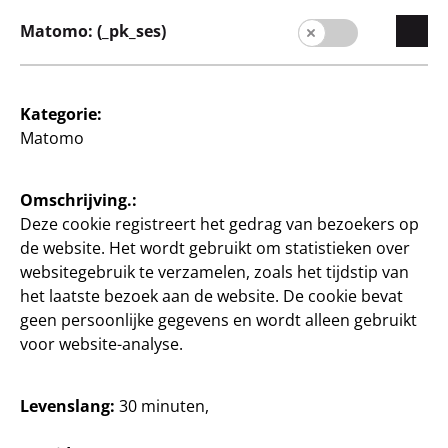
zelf
zelf
Matomo: (_pk_ses)
Katoenen garen
Breigaren
50 g, verschillende
50 g, verschillende
kleuren
kleuren
40 €/Kg
20 €/Kg
Kategorie:
Matomo
2
1
€
€
Omschrijving.:
Deze cookie registreert het gedrag van bezoekers op
de website. Het wordt gebruikt om statistieken over
websitegebruik te verzamelen, zoals het tijdstip van
het laatste bezoek aan de website. De cookie bevat
geen persoonlijke gegevens en wordt alleen gebruikt
voor website-analyse.
Knutselen en doe-het-
Knutselen en doe-het-
zelf
zelf
Eenhoorn Wol
Breigaren
Levenslang:
30 minuten,
390 m
10 stuks in een set