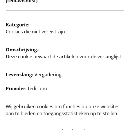
(tedi-wishlist)
Klanten
Klanteninformatie
Kategorie:
Filiaalzoeker
Cookies die niet vereist zijn
Omschrijving.:
Deze cookie bewaart de artikelen voor de verlanglijst.
Levenslang:
Vergadering,
België / Niederländisch
Provider:
tedi.com
Wij gebruiken cookies om functies op onze websites
Contact
aan te bieden en toegangsstatistieken op te stellen.
Klanteninformatie