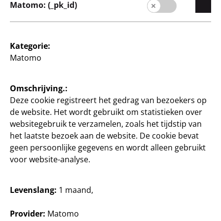
Matomo: (_pk_id)
Knutselen en doe-het-
Knutselen en doe-het-
zelf
zelf
Kategorie:
Breigaar in
Juna breigaren
Matomo
regenboogkleur
ca. 100 g, verschillende
kleuren, per stuk
ca. 100 g, verschillende
kleuren, per stuk
20 €/kg
Omschrijving.:
20 €/kg
Deze cookie registreert het gedrag van bezoekers op
2
de website. Het wordt gebruikt om statistieken over
€
2
websitegebruik te verzamelen, zoals het tijdstip van
€
het laatste bezoek aan de website. De cookie bevat
geen persoonlijke gegevens en wordt alleen gebruikt
voor website-analyse.
Levenslang:
1 maand,
Provider:
Matomo
Knutselen en doe-het-
Knutselen en doe-het-