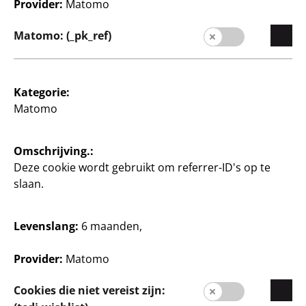
20 €/kg
37,04 €/kg
Provider:
Matomo
55
2
1
Matomo: (_pk_ref)
€
€
Kategorie:
Matomo
Omschrijving.:
Deze cookie wordt gebruikt om referrer-ID's op te
Bedrijf
slaan.
Carrière
Expansie
Levenslang:
6 maanden,
Kwaliteit
Provider:
Matomo
Duurzaamheid
Cookies die niet vereist zijn:
Contact