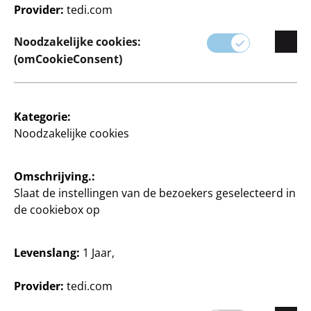
Provider:
tedi.com
NIEUW PRODUCT
Noodzakelijke cookies:
(omCookieConsent)
Wol en breigaren
Knutselen en doe-het-
zelf
Naaidraad
Kategorie:
Draad uit wol
Noodzakelijke cookies
ca. 30 g, per stuk
ca. 50 g, verschillende
33,33 €/kg
kleuren, per stuk
Omschrijving.:
1
20 €/kg
€
Slaat de instellingen van de bezoekers geselecteerd in
1
de cookiebox op
€
Levenslang:
1 Jaar,
Provider:
tedi.com