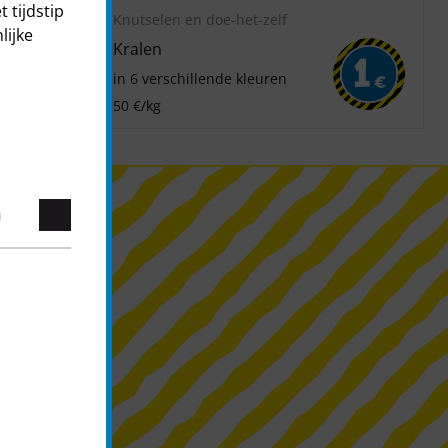
 tijdstip
Knutselen en doe-het-zelf
lijke
Kralen
1
1
in 6 verschillende kleuren
€
€
50 €/kg