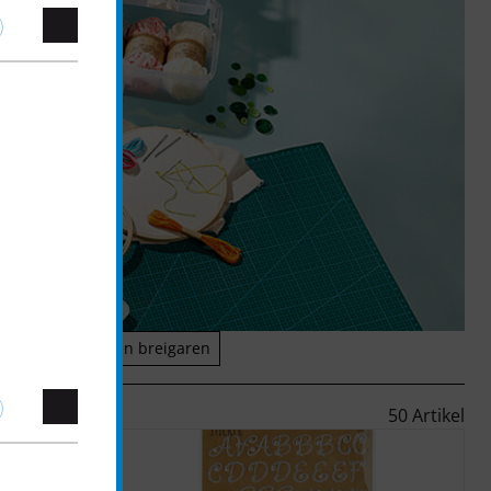
igdheden
Wol en breigaren
50 Artikel