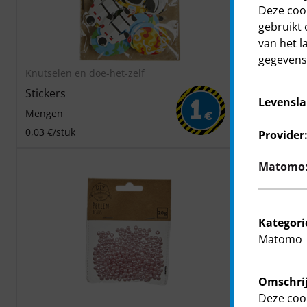
Deze cook
gebruikt 
van het l
gegevens 
Knutselen en doe-het-zelf
Knutselen en
Stickers
Bloemen st
Levensla
1
Mengen
in verschill
€
0,03 €/stuk
0,08 €/stuk
Provider
Matomo: 
Kategori
Matomo
Omschrij
Deze cook