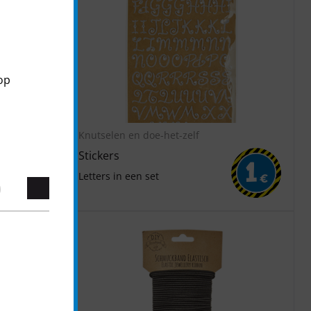
op
Knutselen en doe-het-zelf
Stickers
1
1
Letters in een set
€
€