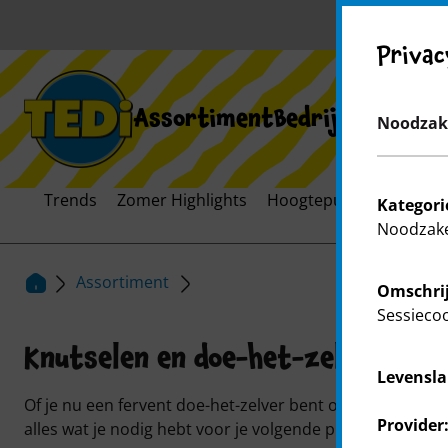
Privac
Assortiment
Bedrijf
Expansie
Noodzake
Trends
Zomer Highlights
Hoogtepunten
Feest
Kategori
Noodzake
Assortiment
Omschrij
Sessieco
Knutselen en doe-het-zelf
Levensla
Of je nu een fervent doe-het-zelver bent of af en toe een
Provider
alles wat je nodig hebt voor je volgende project.