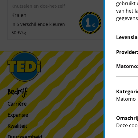
gebruikt 
Knutselen en doe-het-zelf
Knutselen en
van het l
Kralen
Pompons
gegevens 
1
In 5 verschillende kleuren
250 stuks
€
50 €/kg
50 €/kg
Levensla
Provider
Matomo: 
Kategori
Bedrijf
Klanten
Matomo
Carrière
Klanteninfo
Expansie
Filiaalzoeker
Omschrij
Deze cook
Kwaliteit
Duurzaamheid