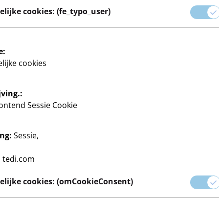
lijke cookies: (fe_typo_user)
aan materialen en
ij het realiseren van je
e:
 producten zijn ontworpen
lijke cookies
ving.:
ontend Sessie Cookie
ng:
Sessie,
Maalbenodigdheden
Kralen & Stickers
Breien & naaibenod
:
tedi.com
lijke cookies: (omCookieConsent)