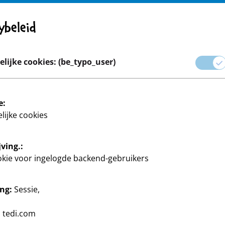
Opgelet! Belangrijke mededeling: Product terugroepen
ybeleid
Carrière
lijke cookies: (be_typo_user)
 & Geschenkverpakking
Huis & Deco
Knutselen en doe-he
e:
lijke cookies
ving.:
okie voor ingelogde backend-gebruikers
ng:
Sessie,
 doe-het-zelver, TEDi heeft
:
tedi.com