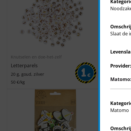
Kategori
Noodzake
Omschrij
Slaat de 
Levensla
Knutselen en doe-het-zelf
Knutselen en
Letterparels
Letter kral
Provider
1
20 g, goud, zilver
20 g, bonte 
€
Matomo: 
50 €/kg
50 €/Kg
Kategori
Matomo
Omschrij