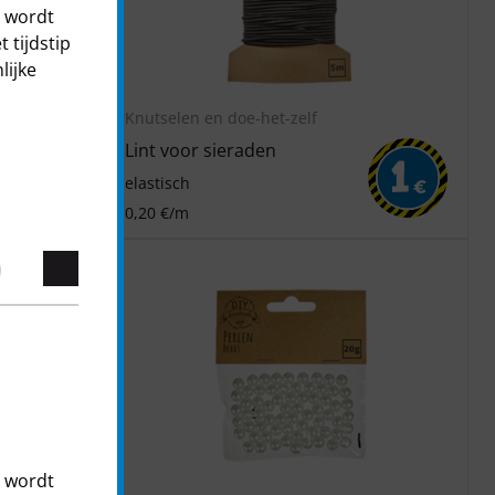
t wordt
 tijdstip
lijke
Knutselen en doe-het-zelf
Lint voor sieraden
1
1
elastisch
€
€
0,20 €/m
t wordt