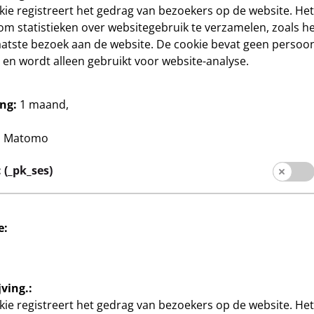
ie registreert het gedrag van bezoekers op de website. He
om statistieken over websitegebruik te verzamelen, zoals het
aatste bezoek aan de website. De cookie bevat geen persoon
en wordt alleen gebruikt voor website-analyse.
 doe-het-zelf
Knutselen en doe-het-zelf
ickers
Letter kralen
ng:
1 maand,
1
ende uitvoeringen
in verschillende kleuren
€
50 €/kg
:
Matomo
(_pk_ses)
e:
ving.:
ie registreert het gedrag van bezoekers op de website. He