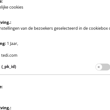
e:
lijke cookies
ving.:
instellingen van de bezoekers geselecteerd in de cookiebox 
ng:
1 Jaar,
 doe-het-zelf
Knutselen en doe-het-zelf
en
Stickers
:
tedi.com
1
mix
in verschillende uitvoeringen
€
(_pk_id)
e:
ving.: