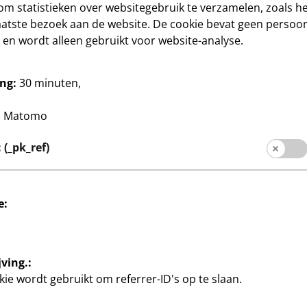
om statistieken over websitegebruik te verzamelen, zoals het
 doe-het-zelf
Knutselen en doe-het-zelf
aatste bezoek aan de website. De cookie bevat geen persoon
Sieradenlint nylon draad
en wordt alleen gebruikt voor website-analyse.
1
50m, transparant
€
0,02 €/m
ng:
30 minuten,
:
Matomo
(_pk_ref)
e:
Sociale media
rmatie
ving.:
ie wordt gebruikt om referrer-ID's op te slaan.