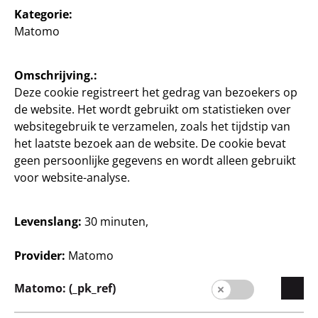
Kategorie:
Matomo
België / Niederländisch
Omschrijving.:
Deze cookie registreert het gedrag van bezoekers op
Contact
de website. Het wordt gebruikt om statistieken over
Klanteninformatie
websitegebruik te verzamelen, zoals het tijdstip van
het laatste bezoek aan de website. De cookie bevat
Afdruk
geen persoonlijke gegevens en wordt alleen gebruikt
voor website-analyse.
Gegevensbescherming
Système de signalement
Levenslang:
30 minuten,
Provider:
Matomo
Matomo: (_pk_ref)