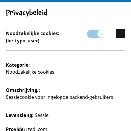
Opgelet! Belangrijke mededeling: Product terugroepen
Privacybeleid
Noodzakelijke cookies:
(be_typo_user)
Assortiment
Kategorie:
Schrijven
Noodzakelijke cookies
Van studenten tot kantoormedewerkers, onze
Omschrijving.:
categorie schrijfwaren heeft alles wat je nodig hebt
Sessiecookie voor ingelogde backend-gebruikers
om te schrijven.
Ontdek een verscheidenheid aan pennen,
Levenslang:
Sessie,
notitieblokken, kalenders en organisatiemiddelen
om je te helpen georganiseerd en productief te
Provider:
tedi.com