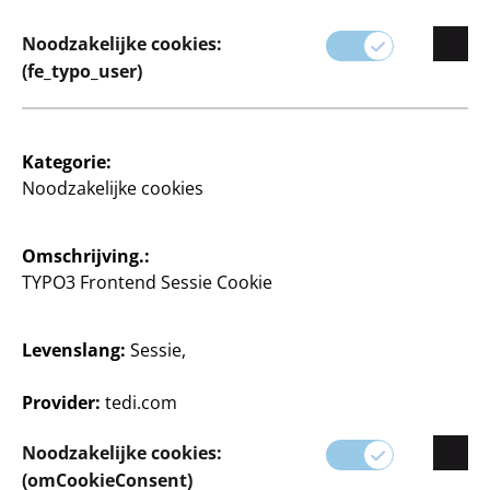
blijven.
Noodzakelijke cookies:
Ideaal voor kantoor, school of persoonlijk gebruik.
(fe_typo_user)
Kategorie:
Noodzakelijke cookies
Omschrijving.:
TYPO3 Frontend Sessie Cookie
Filter
Levenslang:
Sessie,
Provider:
tedi.com
87 Artikel
Noodzakelijke cookies:
(omCookieConsent)