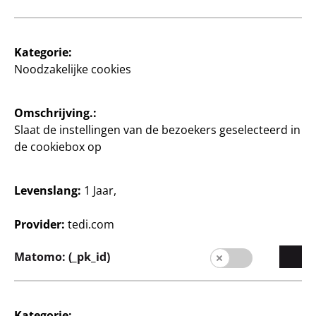
Kategorie:
Schrijven
Noodzakelijke cookies
Lange enveloppen
30 stuks, DIN lang zonder
Omschrijving.:
venster, 110x220mm,
Slaat de instellingen van de bezoekers geselecteerd in
natlijm
de cookiebox op
0,03 €/stuk
1
€
Levenslang:
1 Jaar,
Provider:
tedi.com
Matomo: (_pk_id)
Kategorie: