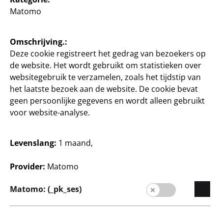
Bedrijf
Matomo
Carrière
Expansie
Omschrijving.:
Deze cookie registreert het gedrag van bezoekers op
Kwaliteit
de website. Het wordt gebruikt om statistieken over
Duurzaamheid
websitegebruik te verzamelen, zoals het tijdstip van
het laatste bezoek aan de website. De cookie bevat
Contact
geen persoonlijke gegevens en wordt alleen gebruikt
voor website-analyse.
Klanten
Klanteninformatie
Levenslang:
1 maand,
Filiaalzoeker
Provider:
Matomo
Matomo: (_pk_ses)