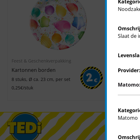
Kategori
Noodzake
Omschrij
Slaat de 
Levensla
Feest & Geschenkverpakking
Feest & Ges
Kartonnen borden
Papieren b
Provider
2
8 stuks, Ø ca. 23 cm, per set
Pastel of fel,
€
Matomo: 
cm, 4 kleuren
0,25€/stuk
0,19€/stuk
Kategori
Matomo
Omschrij