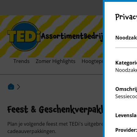
Privac
Assortiment
Bedrijf
Expansie
Noodzake
Trends
Zomer Highlights
Hoogtepunten
Feest
Kategori
Noodzake
Omschrij
Sessieco
Feest & Geschenkverpakking
Levensla
Plan je volgende feest met TEDi's uitgebreide selectie fe
Provider
cadeauverpakkingen.