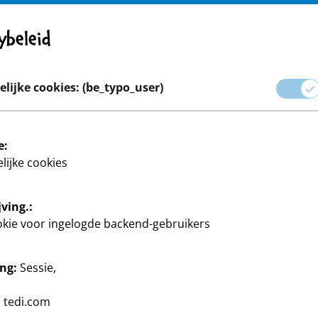
Opgelet! Belangrijke mededeling: Product terugroepen
ybeleid
Carrière
lijke cookies: (be_typo_user)
 & Geschenkverpakking
Huis & Deco
Knutselen en doe-he
e:
lijke cookies
ving.:
okie voor ingelogde backend-gebruikers
ng:
Sessie,
estartikelen en
:
tedi.com