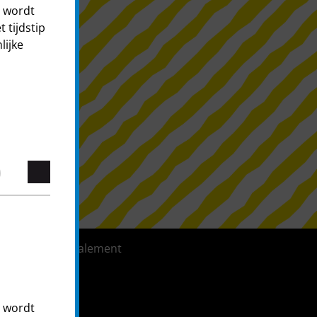
t wordt
 tijdstip
lijke
ystème de signalement
t wordt