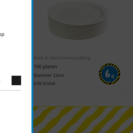
op
Feest & Geschenkverpakking
100 platen
3
6
Diameter 23cm
€
€
0,06 €/stuk