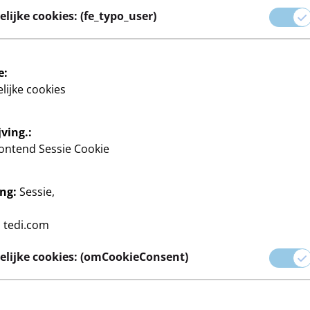
lijke cookies: (fe_typo_user)
ies tot creatieve inpakopties
erjaardagen en jubilea tot
e:
lijke cookies
hebt voor een perfect
ving.:
ontend Sessie Cookie
ng:
Sessie,
goed
Kaarsen
Feestversiering
Servetten
:
tedi.com
lijke cookies: (omCookieConsent)