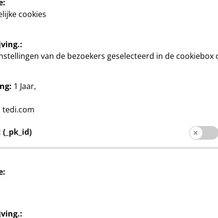
e:
lijke cookies
ving.:
instellingen van de bezoekers geselecteerd in de cookiebox 
ng:
1 Jaar,
chenkverpakking
Feest & Geschenkverpakking
orden
Papieren bekers
:
tedi.com
3
 16 stuk, Ø ca. 23
20 stuks, inoud ca. 200 ml, 5
€
(_pk_id)
 in set, per stuk
kleuren in set, per set
0,15€/stuk
e:
ving.: