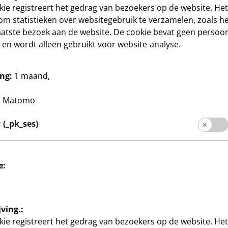
ie registreert het gedrag van bezoekers op de website. He
om statistieken over websitegebruik te verzamelen, zoals het
Sociale media
aatste bezoek aan de website. De cookie bevat geen persoon
rmatie
en wordt alleen gebruikt voor website-analyse.
ng:
1 maand,
:
Matomo
(_pk_ses)
e:
ninformatie
Afdruk
Gegevensbescherming
S
ving.:
ie registreert het gedrag van bezoekers op de website. He