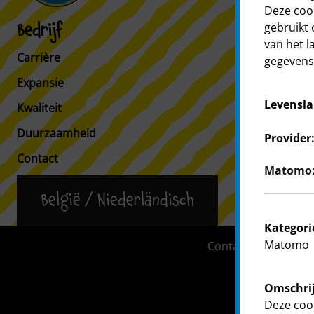
Deze cook
gebruikt 
Bedrijf
Klanten
van het l
Carrière
Klanteninfo
gegevens 
Expansie
Filiaalzoeker
Levensla
Kwaliteit
Duurzaamheid
Provider
Contact
Matomo: 
België / Niederländisch
Kategori
Matomo
Contact
Klante
Omschrij
Deze cook