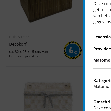
Deze cook
gebruikt 
van het l
gegevens 
Levensla
Huis & Deco
Huis & Deco
Decokorf
Decokorf
6
Provider
ca. 32 x 25 x 15 cm, van
ca. 30 x 30 x
€
bamboe, per stuk
verschillend
Matomo: 
per stuk
Kategori
Matomo
Omschrij
Deze cook