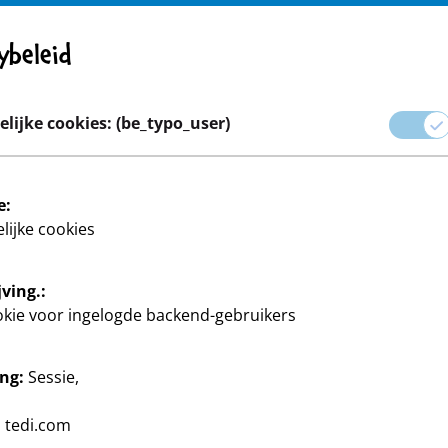
Opgelet! Belangrijke mededeling: Product terugroepen
ybeleid
Carrière
lijke cookies: (be_typo_user)
 & Geschenkverpakking
Huis & Deco
Knutselen en doe-he
e:
lijke cookies
ving.:
okie voor ingelogde backend-gebruikers
ng:
Sessie,
EDi.
:
tedi.com