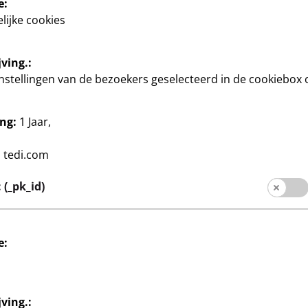
e:
lijke cookies
ving.:
instellingen van de bezoekers geselecteerd in de cookiebox 
ng:
1 Jaar,
:
tedi.com
Huis & Deco
Decokorf
(_pk_id)
5
 13,5 cm, per
ca. 40 x 28 x 21 cm,
€
verschillende ontwerpen,
per stuk
e:
ving.: