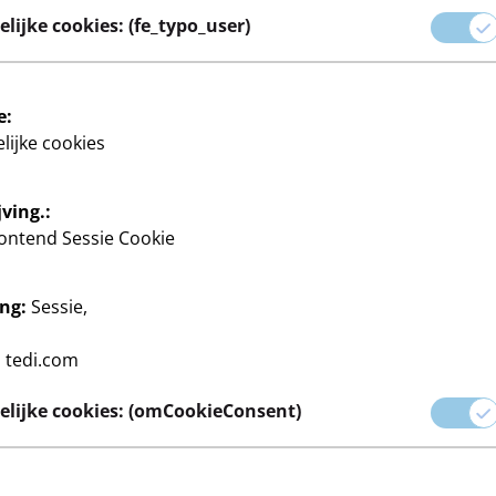
res tot seizoensdecoraties
lijke cookies: (fe_typo_user)
ke kamer.
eels, onze producten bieden
elemaal naar jouw smaak in te
e:
lijke cookies
ving.:
ontend Sessie Cookie
ng:
Sessie,
r
Woontextiel
Kaarsen
Kleine meubels
Lampen
Theelich
:
tedi.com
lijke cookies: (omCookieConsent)