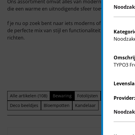
Ons assortiment omvat alles van moderne woonaccessoi
Noodzake
die een warme en uitnodigende sfeer toevoegen aan el
f je nu op zoek bent naar iets moderns of iets tradition
de perfecte mix van stijl en functionaliteit om je huis h
Kategori
richten.
Noodzake
Omschrij
TYPO3 Fr
Levensla
Alle artikelen (108)
Bewaring
Fotolijsten
Geurverspreide
Provider
Deco beeldjes
Bloempotten
Kandelaar
Noodzake