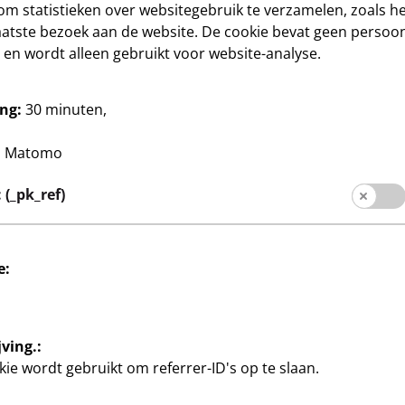
om statistieken over websitegebruik te verzamelen, zoals het
aatste bezoek aan de website. De cookie bevat geen persoon
en wordt alleen gebruikt voor website-analyse.
Huis & Deco
Decoratiekist
8
ng:
30 minuten,
 17 cm, per stuk
met bloemenmotief, ca. 30 x
€
20 x 15 cm, per stuk
:
Matomo
(_pk_ref)
e:
Sociale media
ving.:
rmatie
ie wordt gebruikt om referrer-ID's op te slaan.