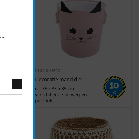
op
Huis & Deco
Decoratie mand dier
8
10
ca. 35 x 35 x 35 cm,
€
€
verschillende ontwerpen,
per stuk