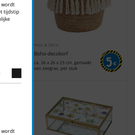
t wordt
 tijdstip
lijke
Huis & Deco
Boho-decokorf
12
5
ca. 26 x 26 x 23 cm, gemaakt
€
€
van zeegras, per stuk
t wordt