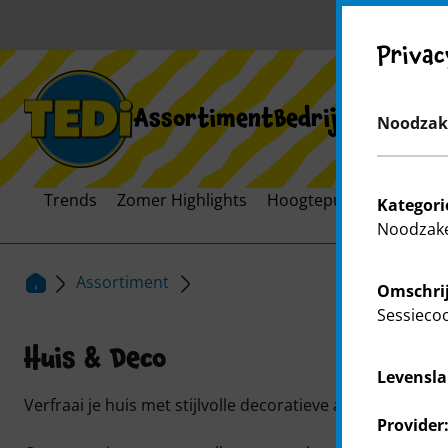
Privac
Assortiment
Bedrijf
Expansie
Noodzake
Trends
Zomer Highlights
Hoogtepunten
Feest
Kategori
Noodzake
Assortiment
Omschrij
Sessieco
Huis & Deco
Levensla
Verfraai je huis met stijlvolle decoratieve artikelen van T
Provider