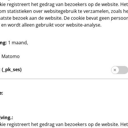
ie registreert het gedrag van bezoekers op de website. He
om statistieken over websitegebruik te verzamelen, zoals het
aatste bezoek aan de website. De cookie bevat geen persoon
en wordt alleen gebruikt voor website-analyse.
ng:
1 maand,
Huis & Deco
Mand met hengsel
6
:
Matomo
 26 cm,
ca. 33 x 33 x 25 cm, gemaakt
€
e ontwerpen,
van zeegras, per stuk
(_pk_ses)
e:
ving.:
ie registreert het gedrag van bezoekers op de website. He