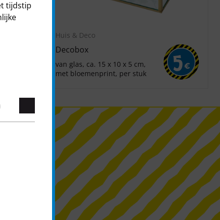
 tijdstip
lijke
Huis & Deco
Decobox
5
5
van glas, ca. 15 x 10 x 5 cm,
€
€
met bloemenprint, per stuk