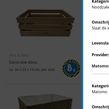
Kategori
Noodzake
Omschrij
Slaat de 
Levensla
Provider
Huis & Deco
Huis & Deco
Decoratie doos
Decokorf
Matomo: 
8
ca. 34 x 23 x 14 cm, per stuk
ca. 20 x 16 x
€
stuk
Kategori
Matomo
Omschrij