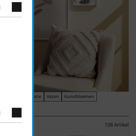
tjes
Tafeldecoratie
Vazen
Kunstbloemen
108 Artikel