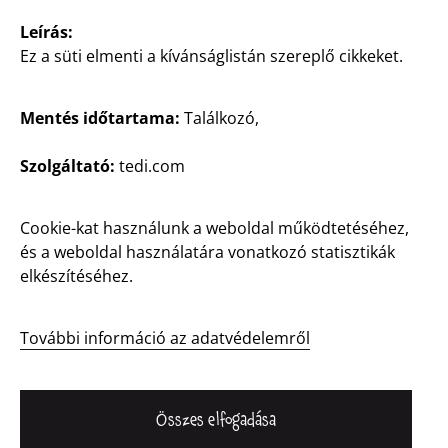
Leírás:
Ez a süti elmenti a kívánságlistán szereplő cikkeket.
Mentés időtartama:
Találkozó,
Szolgáltató:
tedi.com
Magyarország / Magyar
Cookie-kat használunk a weboldal működtetéséhez,
és a weboldal használatára vonatkozó statisztikák
Kapcsolat
elkészítéséhez.
Vevőinformációk
Impresszum
További információ az adatvédelemről
Adatvédelem
Bejelentő rendszer
Összes elfogadása