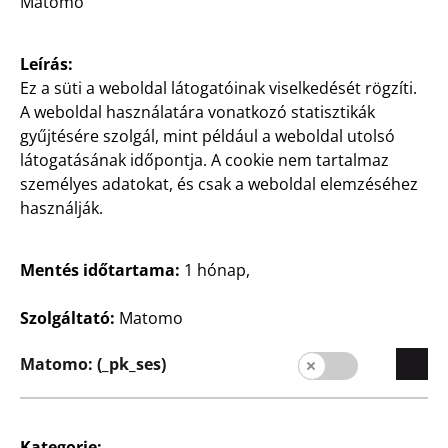
Matomo
színekben, darabja
450
Ft
1750
Leírás:
Ft
Ez a süti a weboldal látogatóinak viselkedését rögzíti.
A weboldal használatára vonatkozó statisztikák
gyűjtésére szolgál, mint például a weboldal utolsó
látogatásának időpontja. A cookie nem tartalmaz
személyes adatokat, és csak a weboldal elemzéséhez
használják.
Mentés időtartama:
1 hónap,
Újdonság
Újdonság
Grilltálkészlet
Grilltál
Szolgáltató:
Matomo
12 darabos csomag, kb.
3 darabos csomag, kb.
16 x 13 x 5 cm, kb. 22 x 22
25x18x1 cm, alumínium
Matomo: (_pk_ses)
x 3 cm, kb. 24 x 17 x 2 cm,
150 Ft/db
kb. 33 x 22 x 2,5 cm,
alumínium,
450
csomagonként
Ft
Kategorie: