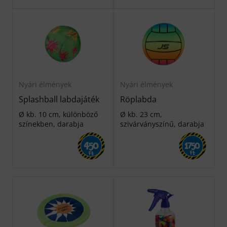
Nyári élmények
Nyári élmények
Splashball labdajáték
Röplabda
Ø kb. 10 cm, különböző
Ø kb. 23 cm,
színekben, darabja
szivárványszínű, darabja
450
1750
Ft
Ft