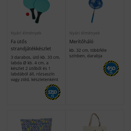
Nyári élmények
Nyári élmények
Fa ütős
Merítőháló
strandjátékkészlet
kb. 32 cm, többféle
színben, darabja
3 darabos, ütő kb. 33 cm,
labda Ø kb. 4 cm, a
készlet 2 ütőből és 1
450
labdából áll, rózsaszín
Ft
vagy zöld, készletenként
1250
Ft