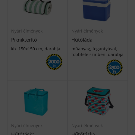
Nyári élmények
Nyári élmények
Piknikterítő
Hűtőláda
kb. 150x150 cm, darabja
műanyag, fogantyúval,
többféle színben, darabja
2000
Ft
2900
Ft
Nyári élmények
Nyári élmények
Hűtőtáska
Hűtőtáska