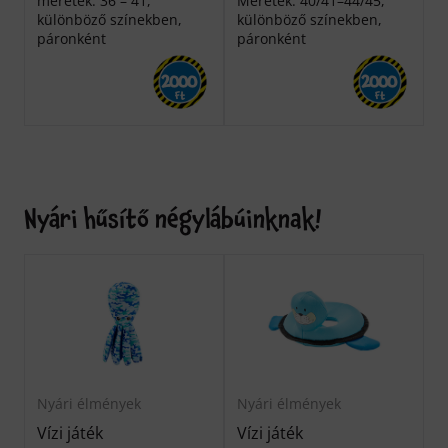
méretek: 36 – 41,
Méretek: 40/41–44/45,
különböző színekben,
különböző színekben,
páronként
páronként
2000
2000
Ft
Ft
Nyári hűsítő négylábúinknak!
Nyári élmények
Nyári élmények
Vízi játék
Vízi játék