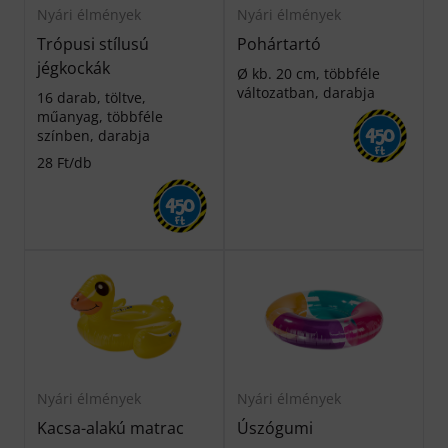
Nyári élmények
Nyári élmények
Trópusi stílusú
Pohártartó
jégkockák
Ø kb. 20 cm, többféle
változatban, darabja
16 darab, töltve,
műanyag, többféle
színben, darabja
450
Ft
28 Ft/db
450
Ft
Nyári élmények
Nyári élmények
Kacsa-alakú matrac
Úszógumi