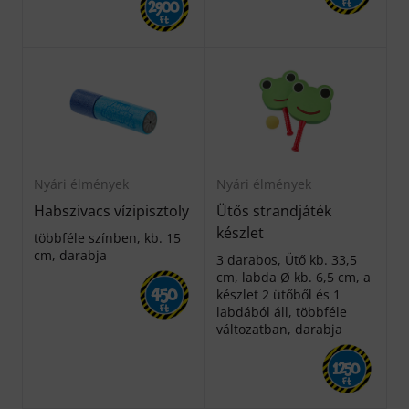
2900
Ft
Ft
Nyári élmények
Nyári élmények
Habszivacs vízipisztoly
Ütős strandjáték
készlet
többféle színben, kb. 15
cm, darabja
3 darabos, Ütő kb. 33,5
cm, labda Ø kb. 6,5 cm, a
450
készlet 2 ütőből és 1
labdából áll, többféle
Ft
változatban, darabja
1250
Ft