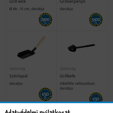
Grill wok
Grillserpenyő
Ø kb. 15 cm, darabja
darabja
2900
3300
Ft
Ft
Újdonság
Újdonság
Szénlapát
Grillkefe
darabja
többféle változatban,
darabja
650
650
Ft
Ft
Adatvédelmi nyilatkozat