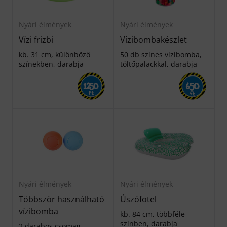
Nyári élmények
Nyári élmények
Vízi frizbi
Vízibombakészlet
kb. 31 cm, különböző
50 db színes vízibomba,
színekben, darabja
töltőpalackkal, darabja
650
1250
Ft
Ft
Nyári élmények
Nyári élmények
Többször használható
Úszófotel
vízibomba
kb. 84 cm, többféle
színben, darabja
2 darabos csomag,