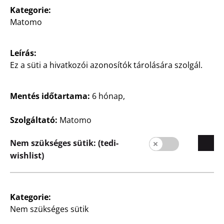
Kategorie:
Matomo
Leírás:
Ez a süti a hivatkozói azonosítók tárolására szolgál.
Vállalat
Karrier
Mentés időtartama:
6 hónap,
Kezdőoldal
Szolgáltató:
Matomo
Minőség
Fenntarthatóság
Nem szükséges sütik: (tedi-
wishlist)
Kapcsolat
Ügyfelek
Vevőinformációk
Kategorie:
Nem szükséges sütik
Üzletkereső