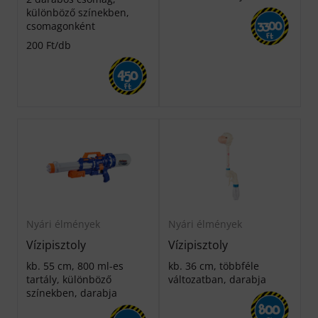
különböző színekben,
csomagonként
3300
Ft
200 Ft/db
450
Ft
Nyári élmények
Nyári élmények
Vízipisztoly
Vízipisztoly
kb. 55 cm, 800 ml-es
kb. 36 cm, többféle
tartály, különböző
változatban, darabja
színekben, darabja
800