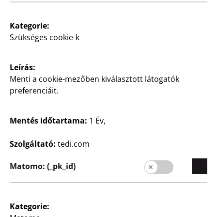
Zsebsárkány
Gázgyújtó
újratölthető, erőteljes
újratölthető, ideális
lánggal a pontos
gyertyákhoz, Grillsütőhöz
Kategorie:
munkavégzéshez, ideális
és gáztűzhelyhez,
Szükséges cookie-k
karamellizáláshoz,
darabja
hevítéshez vagy
begyújtáshoz, darabja
450
Leírás:
Ft
Menti a cookie-mezőben kiválasztott látogatók
1250
preferenciáit.
Ft
Mentés időtartama:
1 Év,
Szolgáltató:
tedi.com
Matomo: (_pk_id)
Újdonság
Újdonság
Grillkefe
Rozsdamentes acél
grilltál
többféle változatban,
Kategorie:
darabja
kb. 14 cm, különböző