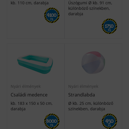
kb. 110 cm, darabja
Úszógumi Ø kb. 91 cm,
különböző színekben,
darabja
4100
Ft
1750
Ft
Nyári élmények
Nyári élmények
Családi medence
Strandlabda
kb. 183 x 150 x 50 cm,
Ø kb. 25 cm, különböző
darabja
színekben, darabja
450
8000
Ft
Ft