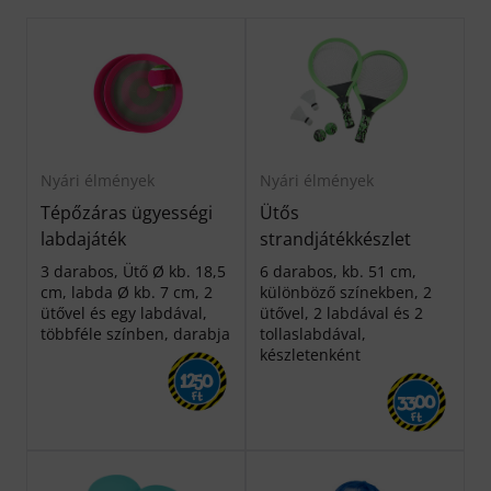
Nyári élmények
Nyári élmények
Tépőzáras ügyességi
Ütős
labdajáték
strandjátékkészlet
3 darabos, Ütő Ø kb. 18,5
6 darabos, kb. 51 cm,
cm, labda Ø kb. 7 cm, 2
különböző színekben, 2
ütővel és egy labdával,
ütővel, 2 labdával és 2
többféle színben, darabja
tollaslabdával,
készletenként
1250
Ft
3300
Ft