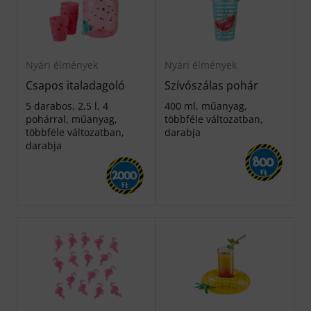
Nyári élmények
Nyári élmények
Csapos italadagoló
Szívószálas pohár
5 darabos, 2,5 l, 4
400 ml, műanyag,
pohárral, műanyag,
többféle változatban,
többféle változatban,
darabja
darabja
800
2000
Ft
Ft