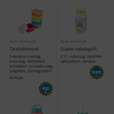
Nyári élmények
Nyári élmények
Tárolódobozok
Csapos italadagoló
5 darabos csomag,
3,7 l, műanyag, többféle
műanyag, különböző
változatban, darabja
színekben, szívalakú vagy
szögletes, csomagonként
2000
Ft
90 Ft/db
450
Ft