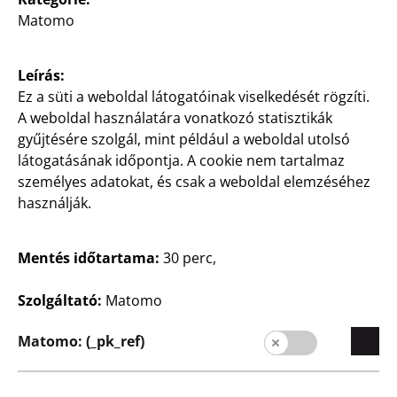
3
Matomo
€
Leírás:
Ez a süti a weboldal látogatóinak viselkedését rögzíti.
A weboldal használatára vonatkozó statisztikák
gyűjtésére szolgál, mint például a weboldal utolsó
látogatásának időpontja. A cookie nem tartalmaz
személyes adatokat, és csak a weboldal elemzéséhez
Újdonság
Újdonság
használják.
Grilltál
Grilltál
2 darabos csomag, kb.
5 darabos csomag, kb.
Mentés időtartama:
30 perc,
31,5 x 21,5 x 4,5 cm,
21,5 x 21,5 x 2,2 cm,
alumínium
alumínium
225 Ft/db
90 Ft/db
Szolgáltató:
Matomo
450
450
Matomo: (_pk_ref)
Ft
Ft