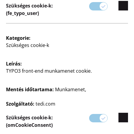
Szükséges cookie-k:
(fe_typo_user)
Újdonság
Újdonság
Rozsdamentes acél
Grillcsipesz
grillcsipesz
többféle változatban,
Kategorie:
darabja
csúszásmentes résszel,
Szükséges cookie-k
fekete színben
650
Ft
800
Leírás:
Ft
TYPO3 front-end munkamenet cookie.
Mentés időtartama:
Munkamenet,
Szolgáltató:
tedi.com
Szükséges cookie-k:
(omCookieConsent)
Újdonság
Újdonság