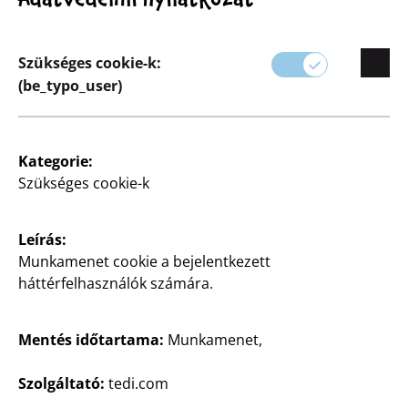
Szükséges cookie-k:
(be_typo_user)
Újdonság
Újdonság
Kategorie:
Grillnyárs rögzítővel
Grillnyárs
Szükséges cookie-k
4 darabos csomag,
4 darabos csomag, kicsi,
többféle változatban,
többféle változatban,
darabja
darabja
Leírás:
112,5 Ft/db
200 Ft/db
Munkamenet cookie a bejelentkezett
háttérfelhasználók számára.
450
800
Ft
Ft
Mentés időtartama:
Munkamenet,
Szolgáltató:
tedi.com