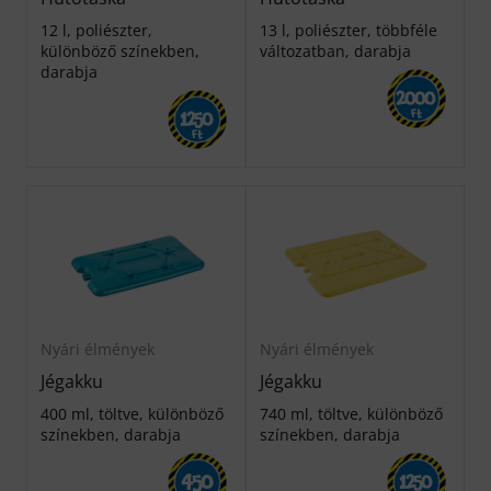
12 l, poliészter,
13 l, poliészter, többféle
különböző színekben,
változatban, darabja
darabja
2000
Ft
1250
Ft
Nyári élmények
Nyári élmények
Jégakku
Jégakku
400 ml, töltve, különböző
740 ml, töltve, különböző
színekben, darabja
színekben, darabja
450
1250