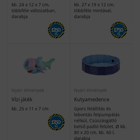
kb. 24 x 12 x 7 cm,
kb. 27 x 19 x 12 cm,
többféle változatban,
többféle mintával,
darabja
darabja
1250
1750
Ft
Ft
Nyári élmények
Nyári élmények
Vízi játék
Kutyamedence
kb. 25 x 11 x 7 cm
Gyors felállítás és
lebontás felpumpálás
nélkül, Csúszásgátló
1250
belső padló felület, Ø kb.
Ft
80 x 20 cm, kb. 60 l,
darabja