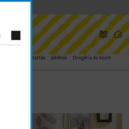
lés
Írás
Háztartás
Játékok
Drogéria és kozmetika