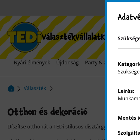
Adatvé
Választék
Vállalat
Kezdőoldal
K
Szüksége
Nyári élmények
Újdonság
Party & ajándékcsomag
Kategori
Szüksége
Választék
Leírás:
Munkamen
Otthon és dekoráció
Mentés 
Díszítse otthonát a TEDi stílusos dísztárgyaival.
Szolgált