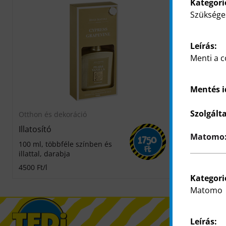
Kategori
Szüksége
Leírás:
Menti a c
Mentés 
Szolgált
Otthon és dekoráció
Illatosító
Matomo: 
1750
100 ml, többféle színben és
Ft
illattal, darabja
4500 Ft/l
Kategori
Matomo
Leírás: