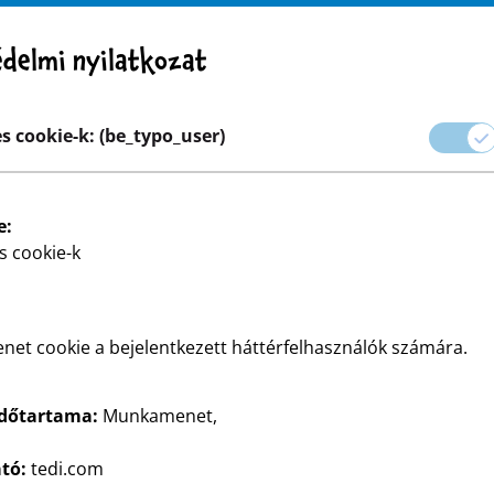
Figyelem! Fontos figyelmeztetés: Termékvisszahívás
delmi nyilatkozat
arrier
s cookie-k: (be_typo_user)
olás
Otthon és dekoráció
Barkácsolás és otthoni szere
e:
s cookie-k
et cookie a bejelentkezett háttérfelhasználók számára.
időtartama:
Munkamenet,
ató:
tedi.com