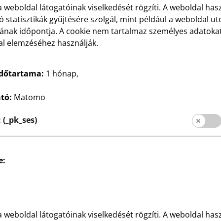
 a weboldal látogatóinak viselkedését rögzíti. A weboldal has
 statisztikák gyűjtésére szolgál, mint például a weboldal ut
ának időpontja. A cookie nem tartalmaz személyes adatokat
al elemzéséhez használják.
Közösségi média
ciók
időtartama:
1 hónap,
ató:
Matomo
(_pk_ses)
e:
Vevőinformációk
Impresszum
Adatvédelem
 a weboldal látogatóinak viselkedését rögzíti. A weboldal has