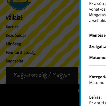
Ez a süti
vonatkozó
látogatás
Vállalat
Ügyfelek
a webold
Karrier
Vevőinformá
Mentés 
Kezdőoldal
Üzletkereső
Minőség
Szolgált
Fenntarthatóság
Matomo: 
Kapcsolat
Magyarország / Magyar
Kategori
Matomo
Kapcsolat
Leírás:
Ez a süti