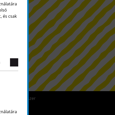
ználatára
olsó
, és csak
Bejelentő rendszer
ználatára