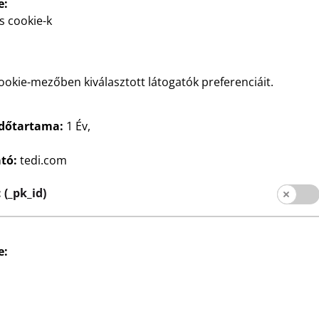
e:
s cookie-k
ookie-mezőben kiválasztott látogatók preferenciáit.
időtartama:
1 Év,
ató:
tedi.com
(_pk_id)
e: