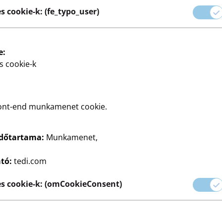
 szezonális dekorációkig
s cookie-k: (fe_typo_user)
latot kölcsönöznek bármely
ink a stílus és a
e:
t az Ön ízlése szerint
s cookie-k
ont-end munkamenet cookie.
időtartama:
Munkamenet,
tási textíliák
Gyertyák
Kisbútor
Lámpák
Teamécses
Aszt
ató:
tedi.com
s cookie-k: (omCookieConsent)