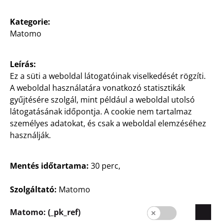
Fenntarthatóság
Kategorie:
Kapcsolat
Matomo
Ügyfelek
Leírás:
Vevőinformációk
Ez a süti a weboldal látogatóinak viselkedését rögzíti.
Üzletkereső
A weboldal használatára vonatkozó statisztikák
gyűjtésére szolgál, mint például a weboldal utolsó
látogatásának időpontja. A cookie nem tartalmaz
személyes adatokat, és csak a weboldal elemzéséhez
használják.
Mentés időtartama:
30 perc,
Magyarország / Magyar
Szolgáltató:
Matomo
Matomo: (_pk_ref)