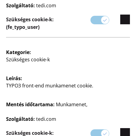
Szolgáltató:
tedi.com
Háztartási cikkeinket úgy terveztük, hogy
megkönnyítsék és élvezetesebbé tegyék
Szükséges cookie-k:
mindennapjait, segítve a tiszta és barátságos
(fe_typo_user)
környezet fenntartását.
Kategorie:
Szükséges cookie-k
Leírás:
TYPO3 front-end munkamenet cookie.
Mentés időtartama:
Munkamenet,
Szűrő
Szolgáltató:
tedi.com
115 cikk
Szükséges cookie-k: