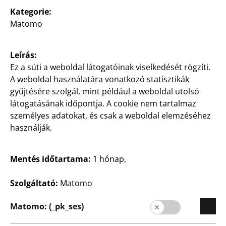
Háztartás
Kategorie:
Gyümölcskosár
Matomo
fém, bambusz alj, kb.
26x26x10 cm, darabja
Leírás:
2500
Ez a süti a weboldal látogatóinak viselkedését rögzíti.
Ft
A weboldal használatára vonatkozó statisztikák
gyűjtésére szolgál, mint például a weboldal utolsó
látogatásának időpontja. A cookie nem tartalmaz
személyes adatokat, és csak a weboldal elemzéséhez
használják.
Mentés időtartama:
1 hónap,
Vállalat
Karrier
Szolgáltató:
Matomo
Kezdőoldal
Matomo: (_pk_ses)
Minőség