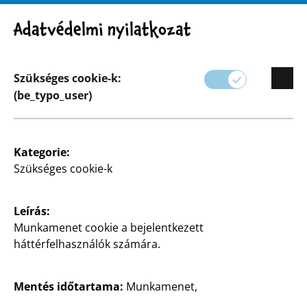
Figyelem! Fontos figyelmeztetés: Termékvisszahívás
Adatvédelmi nyilatkozat
Szükséges cookie-k:
(be_typo_user)
Választék
Kategorie:
Háztartás
Szükséges cookie-k
Tartsa tisztán és rendben otthonát a TEDi praktikus
Leírás:
és hatékony háztartási termékeivel.
Munkamenet cookie a bejelentkezett
háttérfelhasználók számára.
Választékunkban a konyhai eszközöktől és
tisztítószerektől kezdve a tárolási megoldásokig
minden megtalálható, amelyek segítenek helyet
Mentés időtartama:
Munkamenet,
megtakarítani és rendben tartani otthonát.