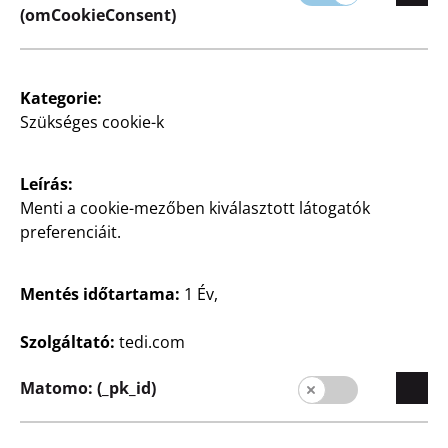
(omCookieConsent)
Kategorie:
Szükséges cookie-k
Háztartás
Háztartás
Üvegtányér
Tál
Leírás:
Ø kb. 14,5 cm, darabja
fém, fekete kb. 24,5x24,5
Menti a cookie-mezőben kiválasztott látogatók
cm, darabja
preferenciáit.
450
Ft
1250
Ft
Mentés időtartama:
1 Év,
Szolgáltató:
tedi.com
Matomo: (_pk_id)