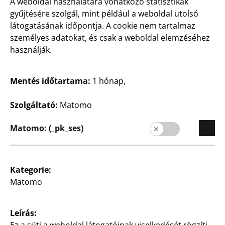
6000
A weboldal használatára vonatkozó statisztikák
Ft
650
gyűjtésére szolgál, mint például a weboldal utolsó
Ft
látogatásának időpontja. A cookie nem tartalmaz
személyes adatokat, és csak a weboldal elemzéséhez
használják.
Mentés időtartama:
1 hónap,
Szolgáltató:
Matomo
Háztartás
Háztartás
Műanyag vállfa
Polc
Matomo: (_pk_ses)
10 darabos csomag,
fém, kerekekkel, 3 kosár,
nadrág tartóval és
fekete, kb. 38,5 x 26 x 86
forgatható akasztóval,
cm, darabja
különböző színekben
Kategorie:
6000
Matomo
100,00 Ft/1 db
Ft
1000
Leírás:
Ft
Ez a süti a weboldal látogatóinak viselkedését rögzíti.