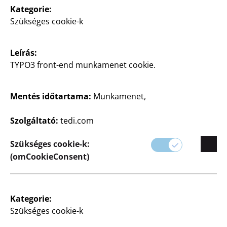
Kategorie:
Háztartás
Háztartás
Szükséges cookie-k
Szekrényrendszerező
Szekrényrendszerező
készlet
7 rekesszel, kb.
15x30x120 cm, poliészter,
Leírás:
6 darabos készlet 2 db
fehér, darabja
kb. 14x14x13 cm, 2 db kb.
TYPO3 front-end munkamenet cookie.
14x28x13 cm, 2 db kb.
28x28x13 cm, poliészter,
2900
fehér, csomagonként
Ft
Mentés időtartama:
Munkamenet,
2000
Szolgáltató:
tedi.com
Ft
Szükséges cookie-k:
(omCookieConsent)
Kategorie:
Szükséges cookie-k
Háztartás
Háztartás
Felakasztható
Hänge Organizer