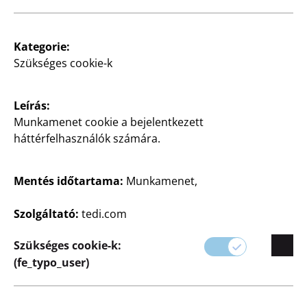
Kategorie:
Szükséges cookie-k
Háztartás
Háztartás
Leírás:
Ágy alatti tároló
Szemetesvödör
Munkamenet cookie a bejelentkezett
tépőzárral, kb. 110x50x15
3 l, többféle színben,
háttérfelhasználók számára.
cm, poliészter, fehér,
darabja
darabja
8
Mentés időtartama:
Munkamenet,
€
1750
Ft
Szolgáltató:
tedi.com
Szükséges cookie-k:
(fe_typo_user)