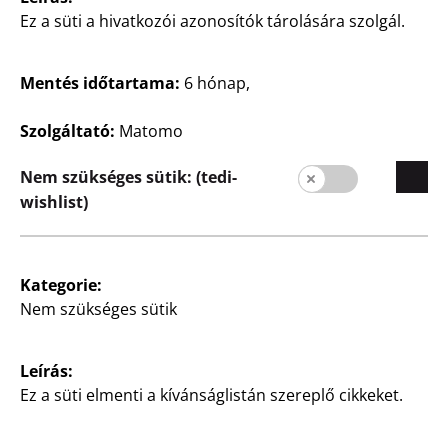
Ez a süti a hivatkozói azonosítók tárolására szolgál.
Vállalat
Karrier
Mentés időtartama:
6 hónap,
Kezdőoldal
Szolgáltató:
Matomo
Minőség
Fenntarthatóság
Nem szükséges sütik: (tedi-
wishlist)
Kapcsolat
Ügyfelek
Vevőinformációk
Kategorie:
Nem szükséges sütik
Üzletkereső
Leírás:
Ez a süti elmenti a kívánságlistán szereplő cikkeket.