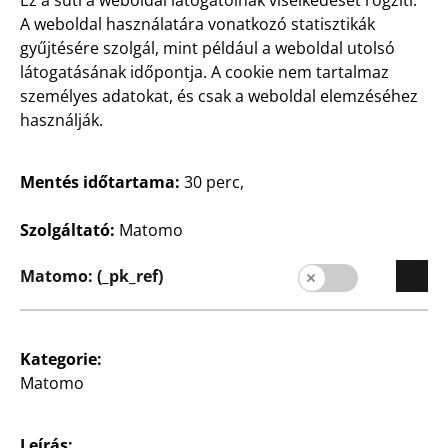
A weboldal használatára vonatkozó statisztikák
gyűjtésére szolgál, mint például a weboldal utolsó
látogatásának időpontja. A cookie nem tartalmaz
személyes adatokat, és csak a weboldal elemzéséhez
használják.
Háztartás
Háztartás
Tárolódobozok
Tárolódoboz
Mentés időtartama:
30 perc,
„Potatoes” felirattal, fém,
„Garlic” felirattal, fém, kb.
kb. 28x23x22 cm, darabja
11x11x18 cm, darabja
Szolgáltató:
Matomo
3500
1750
Matomo: (_pk_ref)
Ft
Ft
Kategorie:
Matomo
Leírás: