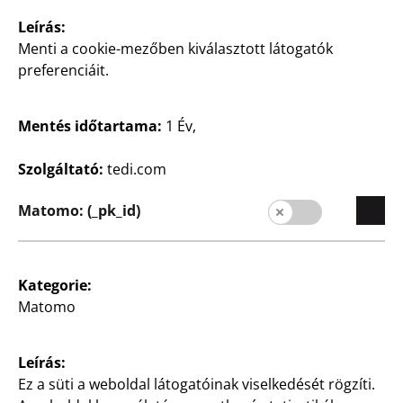
rendszerező
Leírás:
4 Fächer aus Polyester,
weiß, je
Menti a cookie-mezőben kiválasztott látogatók
3 rekesz, poliészter,
fehér, darabja
preferenciáit.
6
€
2000
Ft
Mentés időtartama:
1 Év,
Szolgáltató:
tedi.com
Matomo: (_pk_id)
Háztartás
Háztartás
Kategorie:
Kozmetikai
Pedálos szemetesláda
Matomo
rendszerező
fém, finoman csukódó
fedél, szürke és fekete,
Összesen 9 rekesz, 6
Leírás:
12 l, darabja
rekesz szájfényeknek,
Ez a süti a weboldal látogatóinak viselkedését rögzíti.
darabja