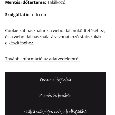
Mentés időtartama:
Találkozó,
Szolgáltató:
tedi.com
Magyarország / Magyar
Cookie-kat használunk a weboldal működtetéséhez,
és a weboldal használatára vonatkozó statisztikák
Kapcsolat
elkészítéséhez.
Vevőinformációk
Impresszum
További információ az adatvédelemről
Adatvédelem
Bejelentő rendszer
Összes elfogadása
Mentés és bezárás
Csak a szükséges cookie-k elfogadása