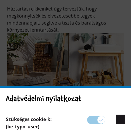
Háztartási cikkeinket úgy terveztük, hogy
megkönnyítsék és élvezetesebbé tegyék
mindennapjait, segítve a tiszta és barátságos
környezet fenntartását.
Adatvédelmi nyilatkozat
Szűrő
Szükséges cookie-k:
115 cikk
(be_typo_user)