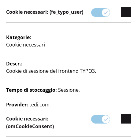
I nostri prodotti sono accuratamente selezionati per
garantire la migliore cura dei vostri amici animali.
Cookie necessari: (fe_typo_user)
Kategorie:
Cookie necessari
Descr.:
Cookie di sessione del frontend TYPO3.
Filtro
Tempo di stoccaggio:
Sessione,
Provider:
tedi.com
13 articolo
Cookie necessari:
(omCookieConsent)