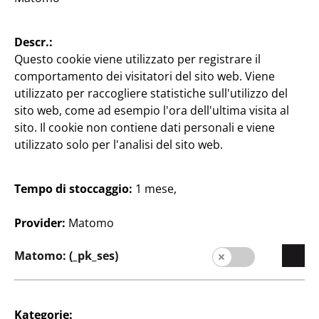
Ciotola con disegno di
gatto
Descr.:
1
€
Questo cookie viene utilizzato per registrare il
comportamento dei visitatori del sito web. Viene
utilizzato per raccogliere statistiche sull'utilizzo del
sito web, come ad esempio l'ora dell'ultima visita al
sito. Il cookie non contiene dati personali e viene
utilizzato solo per l'analisi del sito web.
Tempo di stoccaggio:
1 mese,
Azienda
Carriera
Provider:
Matomo
Espansione
Matomo: (_pk_ses)
Qualità
Sostenibilità
Kategorie: