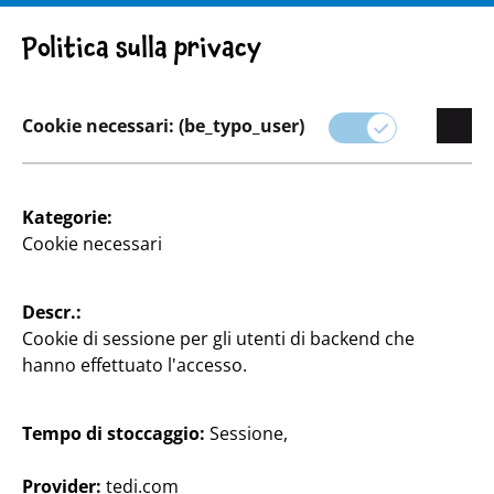
ATTENZIONE! NOTA IMPORTANTE: RITIRO DEL PRODOTTO
Politica sulla privacy
Cookie necessari: (be_typo_user)
Assortimento
Kategorie:
Cookie necessari
Pet Shop
Descr.:
Coccolate i vostri animali domestici con la nostra
Cookie di sessione per gli utenti di backend che
selezione di articoli per animali.
hanno effettuato l'accesso.
Dal cibo di alta qualità ai giocattoli e ai prodotti per
la toelettatura, TEDi ha tutto ciò che serve al vostro
Tempo di stoccaggio:
Sessione,
animale per una vita sana e felice.
Provider:
tedi.com