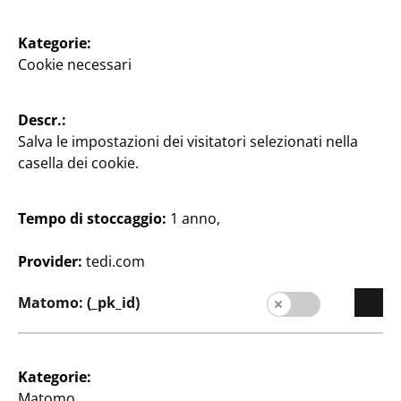
Kategorie:
Pet Shop
Pet Shop
Cookie necessari
Ciotola
Borraccia
Pieghevole, Facile da
ca. 500 ml, inclusa ciotola
Descr.:
pulire, Ø ca. 17 cm, 550
dosatrice, diversi colori,
Salva le impostazioni dei visitatori selezionati nella
ml, diversi colori
cad.
casella dei cookie.
2
2
€
€
Tempo di stoccaggio:
1 anno,
Provider:
tedi.com
Matomo: (_pk_id)
Pet Shop
Kategorie:
Ciotola per gatti
Matomo