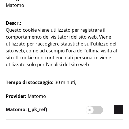
Contatti
Matomo
Clientela
Descr.:
Informazioni per i clienti
Questo cookie viene utilizzato per registrare il
Filiali
comportamento dei visitatori del sito web. Viene
utilizzato per raccogliere statistiche sull'utilizzo del
sito web, come ad esempio l'ora dell'ultima visita al
sito. Il cookie non contiene dati personali e viene
utilizzato solo per l'analisi del sito web.
Tempo di stoccaggio:
30 minuti,
Italia / Italiano
Provider:
Matomo
Matomo: (_pk_ref)
Contatti
Informazioni per i clienti