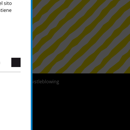
l sito
ntiene
Sistema di whistleblowing