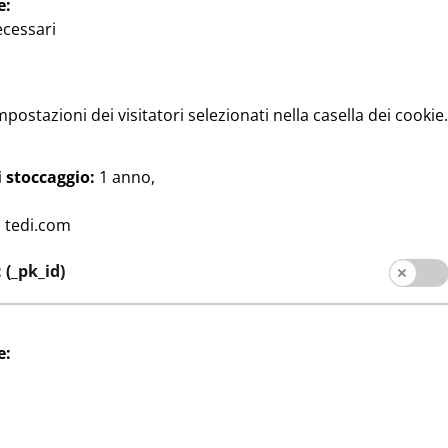
e:
ecessari
mpostazioni dei visitatori selezionati nella casella dei cookie
 stoccaggio:
1 anno,
zioni regalo
Punti salienti
galo
Scatola di vetro
:
tedi.com
2
cm, diversi
per gioielli o decorazioni, ca.
€
(_pk_id)
GSM, cad.
12 x 6,5 cm, cad.
e: