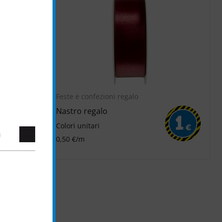
.
Feste e confezioni regalo
Nastro regalo
5
1
Colori unitari
€
€
0,50 €/m