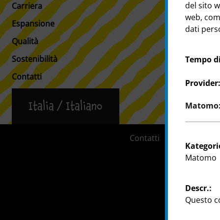
del sito w
Carriera
Informazioni 
web, come
Espansione
Filiali
dati perso
Qualità
Sostenibilità
Tempo di
Contatti
Provider
Matomo: 
Italia / Italiano
Contatti
Informazion
Kategori
Matomo
Descr.:
Questo co