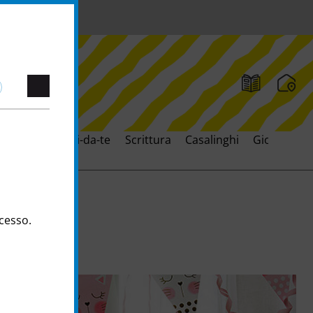
Bricolage & Fai-da-te
Scrittura
Casalinghi
Giocattoli
ccesso.