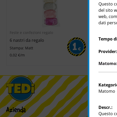
Questo co
del sito w
web, come
dati perso
Feste e confezioni regalo
Feste e confe
Tempo di
6 nastri da regalo
Nastro
1
Stampa: Matt
cad.
€
Provider
0,02 €/m
Matomo: 
Kategori
Matomo
Descr.:
Azienda
Clientela
Questo co