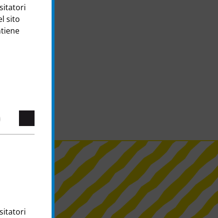
sitatori
l sito
ntiene
0
75
€
sitatori