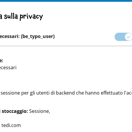
ATTENZIONE! NOTA IMPORTANTE: RITIRO DEL PRODOTTO
a sulla privacy
ione
Carriera
ecessari: (be_typo_user)
ndo dei marchi
Feste e confezioni regalo
Casa & Decò
e:
ecessari
 sessione per gli utenti di backend che hanno effettuato l'a
 stoccaggio:
Sessione,
e di articoli per feste e
:
tedi.com