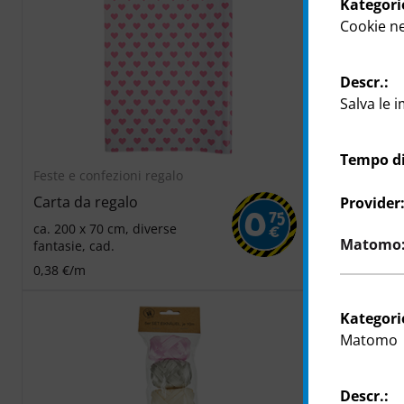
Kategori
Cookie n
Descr.:
Salva le i
Tempo di
Feste e confezioni regalo
Feste e confe
Carta da regalo
Carta da re
Provider
0
75
ca. 200 x 70 cm, diverse
ca. 200 x 70 
€
Matomo: 
fantasie, cad.
modelli, 80 
0,38 €/m
1 €/m
Kategori
Matomo
Descr.: