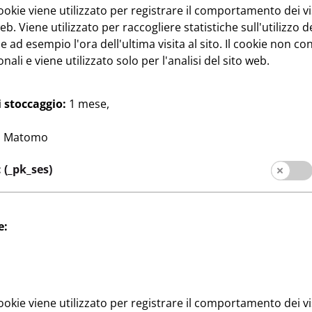
okie viene utilizzato per registrare il comportamento dei vi
eb. Viene utilizzato per raccogliere statistiche sull'utilizzo de
 ad esempio l'ora dell'ultima visita al sito. Il cookie non co
nali e viene utilizzato solo per l'analisi del sito web.
zioni regalo
Feste e confezioni regalo
 stoccaggio:
1 mese,
Carta da regalo
1
2 metri di lunghezza, disegni
€
:
Matomo
di buon compleanno
0,38 €/m
(_pk_ses)
e:
okie viene utilizzato per registrare il comportamento dei vi
Social Media