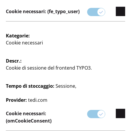
creative.
Cookie necessari: (fe_typo_user)
Da semplici riparazioni a creazioni complesse, i
nostri prodotti sono progettati per garantire qualità
e facilità d'uso.
Kategorie:
Cookie necessari
Descr.:
Cookie di sessione del frontend TYPO3.
Tempo di stoccaggio:
Sessione,
Provider:
tedi.com
Filtro
Cookie necessari:
(omCookieConsent)
54 articolo