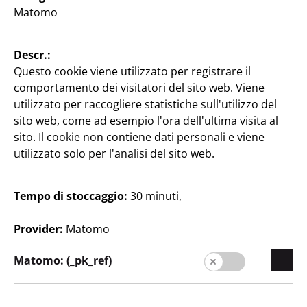
Matomo
Qualità
Sostenibilità
Descr.:
Contatti
Questo cookie viene utilizzato per registrare il
comportamento dei visitatori del sito web. Viene
Clientela
utilizzato per raccogliere statistiche sull'utilizzo del
Informazioni per i clienti
sito web, come ad esempio l'ora dell'ultima visita al
sito. Il cookie non contiene dati personali e viene
Filiali
utilizzato solo per l'analisi del sito web.
Tempo di stoccaggio:
30 minuti,
Provider:
Matomo
Matomo: (_pk_ref)
Italia / Italiano