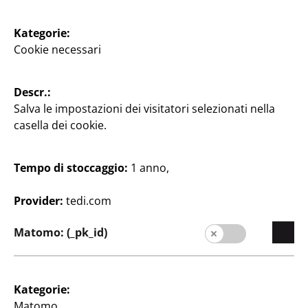
Kategorie:
Cookie necessari
Descr.:
Bricolage & Fai-da-te
Bricolage & Fai-da-te
Salva le impostazioni dei visitatori selezionati nella
Scatola decorativa fai
Mini vasi
casella dei cookie.
da te
3 pezzi, ca. 7 x 2 x 2 cm,
cad.
ca. 15 x 10 x 7,7 cm, cad.
0,33 €/pezzo
Tempo di stoccaggio:
1 anno,
3
€
1
Provider:
tedi.com
€
Matomo: (_pk_id)
Kategorie:
Matomo