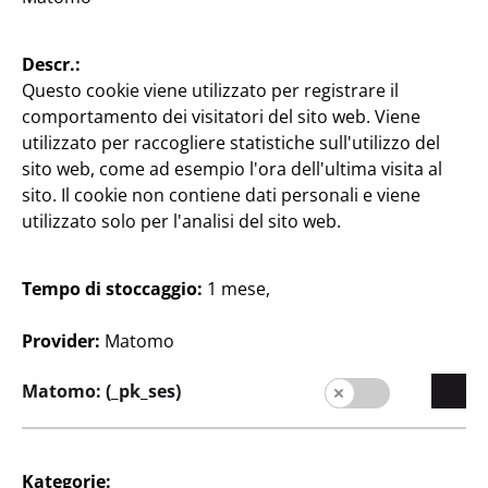
Bricolage & Fai-da-te
Bricolage & Fai-da-te
Descr.:
Sacchetti di carta
Lattine di plastica
Questo cookie viene utilizzato per registrare il
4 pezzi
4 pezzi in un set
comportamento dei visitatori del sito web. Viene
0,25 €/pezzo
0,25 €/pezzo
utilizzato per raccogliere statistiche sull'utilizzo del
sito web, come ad esempio l'ora dell'ultima visita al
1
1
€
€
sito. Il cookie non contiene dati personali e viene
utilizzato solo per l'analisi del sito web.
Tempo di stoccaggio:
1 mese,
Provider:
Matomo
Matomo: (_pk_ses)
Azienda
Carriera
Espansione
Kategorie: