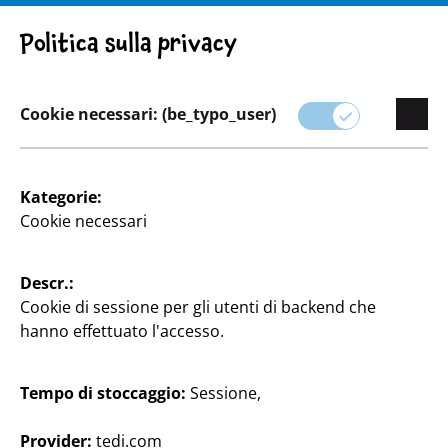
ATTENZIONE! NOTA IMPORTANTE: RITIRO DEL PRODOTTO
Politica sulla privacy
Cookie necessari: (be_typo_user)
Assortimento
Kategorie:
Cookie necessari
Bricolage & Fai-da-te
Descr.:
Che siate appassionati di bricolage o amanti del fai-
Cookie di sessione per gli utenti di backend che
da-te occasionale, TEDi ha tutto ciò che vi serve per il
hanno effettuato l'accesso.
vostro prossimo progetto.
La nostra categoria Artigianato e bricolage offre una
Tempo di stoccaggio:
Sessione,
varietà di materiali e strumenti per ispirarvi e
supportarvi nella realizzazione delle vostre idee
Provider:
tedi.com