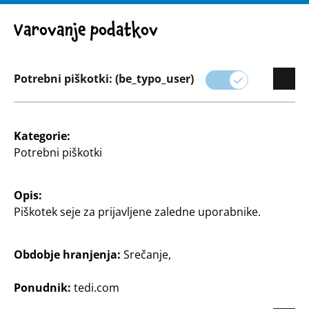
Opozorilo! Pomembno obvestilo: Odpoklic izdelka
Varovanje podatkov
Potrebni piškotki: (be_typo_user)
Ponudba
Kategorie:
Potrebni piškotki
Igrače
Opis:
Odkrijte nasmehe svojih otrok s kategorijo igrač
Piškotek seje za prijavljene zaledne uporabnike.
TEDi.
Ponujamo široko paleto igrač za vse starosti, od
Obdobje hranjenja:
Srečanje,
izobraževalnih iger do igrač na prostem in
priljubljenih akcijskih figuric.
Ponudnik:
tedi.com