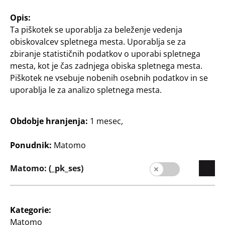
Set Barbie
vključuje punčko Barbie
Opis:
in kabriolet
Ta piškotek se uporablja za beleženje vedenja
obiskovalcev spletnega mesta. Uporablja se za
20
zbiranje statističnih podatkov o uporabi spletnega
€
mesta, kot je čas zadnjega obiska spletnega mesta.
Piškotek ne vsebuje nobenih osebnih podatkov in se
uporablja le za analizo spletnega mesta.
Obdobje hranjenja:
1 mesec,
Ponudnik:
Matomo
Podjetje
Kariera
Matomo: (_pk_ses)
Širjenje
Kakovost
Kategorie:
Trajnostni razvoj
Matomo