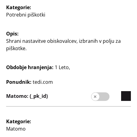
Kategorie:
Potrebni piškotki
Igrače
Igrače
Opis:
Set Barbie Chelsea
Počitniška hiša Barbie
Shrani nastavitve obiskovalcev, izbranih v polju za
z omaro za oblačila in
vključuje 1 hišo Barbie, 1
piškotke.
dodatki
lutko Barbie in 11
dodatkov
20
Obdobje hranjenja:
1 Leto,
40
€
€
Ponudnik:
tedi.com
Matomo: (_pk_id)
Kategorie:
Matomo
Igrače