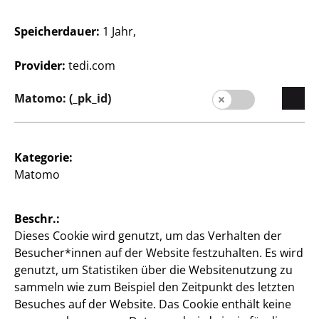
Speicherdauer:
1 Jahr,
Provider:
tedi.com
Matomo: (_pk_id)
Spielwaren
Spielwaren
Eiswagen Set
Spielkoffer Set
Kategorie:
30- teilig, mit Licht und
31 - teilig, verschiedene
Matomo
Sound, batteriebetrieben
Designs, je
(3x AA), Batterien
exklusive, je
10
Beschr.:
€
30
Dieses Cookie wird genutzt, um das Verhalten der
€
Besucher*innen auf der Website festzuhalten. Es wird
genutzt, um Statistiken über die Websitenutzung zu
sammeln wie zum Beispiel den Zeitpunkt des letzten
Besuches auf der Website. Das Cookie enthält keine