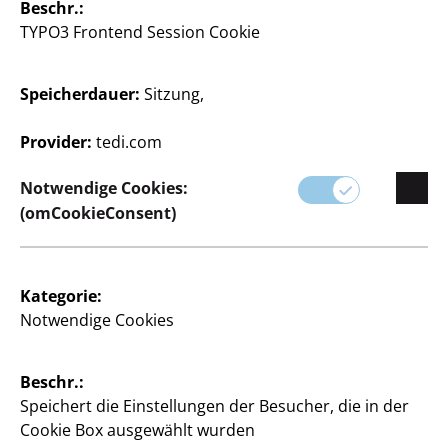
Kugelportionierer u.v.m.,
Wischmob, Besen, Bürste
Beschr.:
je
u.v.m., verschiedene
TYPO3 Frontend Session Cookie
Designs, je
10
3
€
Speicherdauer:
Sitzung,
€
Provider:
tedi.com
Notwendige Cookies:
(omCookieConsent)
Spielwaren
Spielwaren
Kategorie:
Baustein Set Pflanze
Ninja Spielset
Notwendige Cookies
im Topf
7-teilig, verschiedene
Designs, je
verschiedene Farben und
Beschr.:
Designs, je
3
Speichert die Einstellungen der Besucher, die in der
€
3
Cookie Box ausgewählt wurden
€