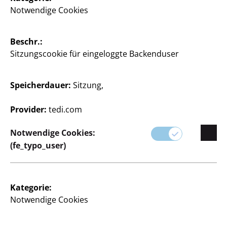
Notwendige Cookies
Spielwaren
Spielwaren
Blumen Bausteinset
Klemmbaustein Set
Beschr.:
verschiedene Designs, je
verschiedene Farben und
Sitzungscookie für eingeloggte Backenduser
Designs, je
2
€
2
Speicherdauer:
Sitzung,
€
Provider:
tedi.com
Notwendige Cookies:
(fe_typo_user)
Spielwaren
Spielwaren
Kategorie:
Spielset Eiswagen
Spielset Haushalt
Notwendige Cookies
15 - teilig, inkl. Waffeln,
9- teilig, inkl.
Becher, Löffel,
Staubsauger, Eimer,