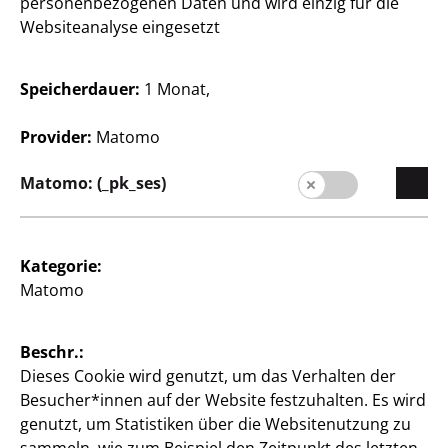
personenbezogenen Daten und wird einzig für die
Websiteanalyse eingesetzt
Spielwaren
Spielwaren
Speicherdauer:
1 Monat,
Magnetbaustein Set
Küchen Spielset
enthält 60
bestehend aus 3
Provider:
Matomo
Magnetbausteine, je
verschiedenen Töpfen, 2
Deckeln, 3 Küchenhelfern
Matomo: (_pk_ses)
15
und einem Lappen, je
€
8
€
Kategorie:
Matomo
Beschr.:
Dieses Cookie wird genutzt, um das Verhalten der
Besucher*innen auf der Website festzuhalten. Es wird
genutzt, um Statistiken über die Websitenutzung zu
Spielwaren
Spielwaren
sammeln wie zum Beispiel den Zeitpunkt des letzten