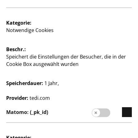
Kategorie:
Notwendige Cookies
Unternehmen
Karriere
Beschr.:
Speichert die Einstellungen der Besucher, die in der
Expansion
Cookie Box ausgewählt wurden
Qualität
Nachhaltigkeit
Speicherdauer:
1 Jahr,
Presse
Provider:
tedi.com
Kontakt
Matomo: (_pk_id)
Kunden
Kundeninformationen
Kategorie: