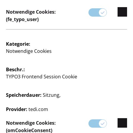
Notwendige Cookies:
(fe_typo_user)
Spielset Haushalt
Kategorie:
9- teilig, inkl. Staubsauger, Eimer, Wischmob, Besen,
Notwendige Cookies
Bürste u.v.m., verschiedene Designs, je
Beschr.:
3
TYPO3 Frontend Session Cookie
€
Speicherdauer:
Sitzung,
Öffnungszeiten Ihrer TEDi
Filiale ansehen
Provider:
tedi.com
Filiale ändern
Notwendige Cookies:
(omCookieConsent)