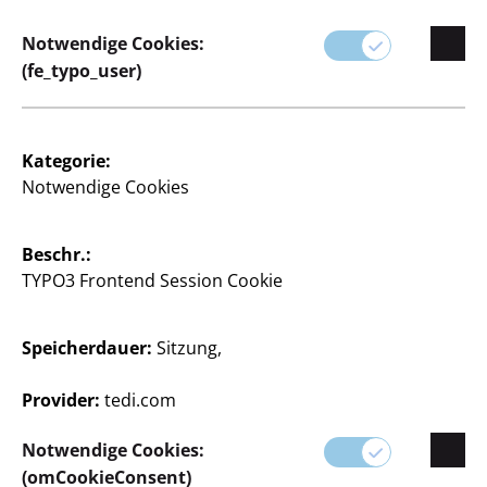
Notwendige Cookies:
(fe_typo_user)
Wasserkocher
Kategorie:
Edelstahl, ca. 1,7 L, 360° drehbar, 1.500 W, je
Notwendige Cookies
8
Beschr.:
€
TYPO3 Frontend Session Cookie
Öffnungszeiten Ihrer TEDi
Speicherdauer:
Sitzung,
Filiale ansehen
Provider:
tedi.com
Filiale ändern
Notwendige Cookies:
(omCookieConsent)