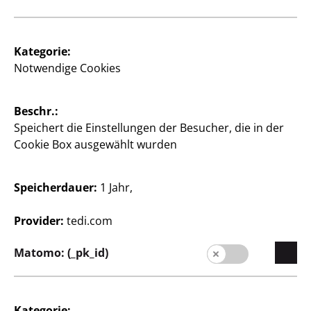
Kategorie:
Notwendige Cookies
Unternehmen
Karriere
Beschr.:
Expansion
Speichert die Einstellungen der Besucher, die in der
Qualität
Cookie Box ausgewählt wurden
Nachhaltigkeit
Speicherdauer:
1 Jahr,
Presse
Kontakt
Provider:
tedi.com
Kunden
Matomo: (_pk_id)
Kundeninformationen
Filialfinder
Kategorie: