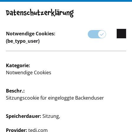
ACHTUNG! Wichtiger Hinweis: Produktrückruf
Datenschutzerklärung
Notwendige Cookies:
(be_typo_user)
Sortiment
Drogerie & Kosmetik
Kategorie:
Notwendige Cookies
Beschr.:
Sitzungscookie für eingeloggte Backenduser
Speicherdauer:
Sitzung,
Provider:
tedi.com