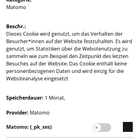
Unternehmen
Matomo
Karriere
Expansion
Beschr.:
Dieses Cookie wird genutzt, um das Verhalten der
Qualität
Besucher*innen auf der Website festzuhalten. Es wird
Nachhaltigkeit
genutzt, um Statistiken über die Websitenutzung zu
sammeln wie zum Beispiel den Zeitpunkt des letzten
Presse
Besuches auf der Website. Das Cookie enthält keine
Kontakt
personenbezogenen Daten und wird einzig für die
Websiteanalyse eingesetzt
Kunden
Kundeninformationen
Speicherdauer:
1 Monat,
Filialfinder
Provider:
Matomo
Matomo: (_pk_ses)