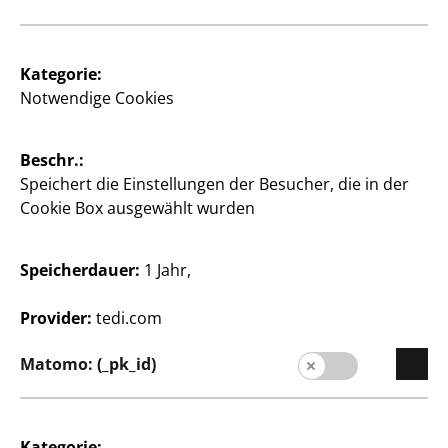
3er-Set, je 200 ml, bestehend aus: Bodyspray, Body
and Pillowspray, Slepping und Bodyspray, je
Kategorie:
5 €/l
Notwendige Cookies
3
€
Beschr.:
Speichert die Einstellungen der Besucher, die in der
Cookie Box ausgewählt wurden
Öffnungszeiten Ihrer TEDi
Filiale ansehen
Speicherdauer:
1 Jahr,
Filiale ändern
Provider:
tedi.com
Matomo: (_pk_id)
Kategorie: