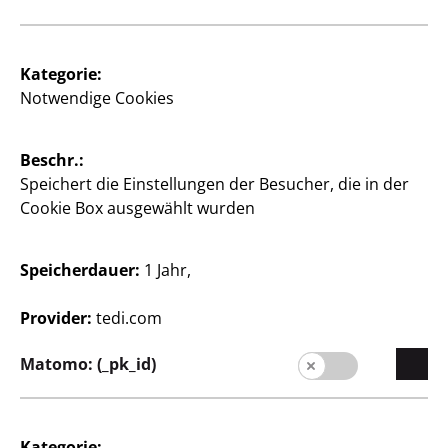
20 x 20 cm
Kategorie:
55
1
Notwendige Cookies
€
Beschr.:
Öffnungszeiten Ihrer TEDi
Speichert die Einstellungen der Besucher, die in der
Filiale ansehen
Cookie Box ausgewählt wurden
Filiale ändern
Speicherdauer:
1 Jahr,
Provider:
tedi.com
Matomo: (_pk_id)
Unternehmen
Karriere
Kategorie: