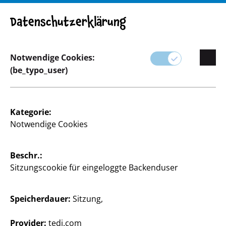
ACHTUNG! Wichtiger Hinweis: Produktrückruf
Datenschutzerklärung
Notwendige Cookies:
(be_typo_user)
Sortiment
Basteln & Heimwerken
Kategorie:
Notwendige Cookies
Beschr.:
Sitzungscookie für eingeloggte Backenduser
Speicherdauer:
Sitzung,
Provider:
tedi.com