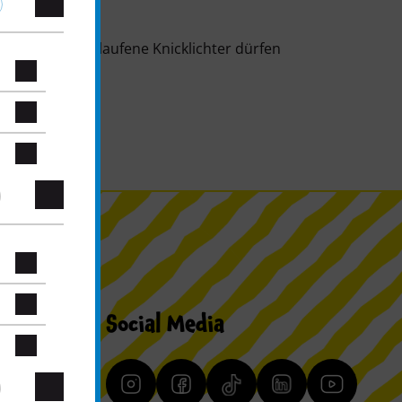
te oder ausgelaufene Knicklichter dürfen
Social Media