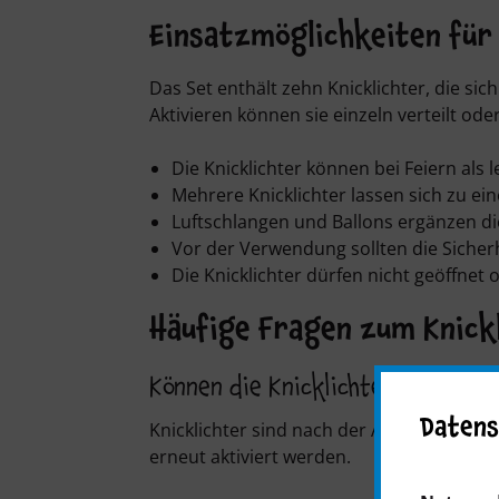
Einsatzmöglichkeiten für 
Das Set enthält zehn Knicklichter, die s
Aktivieren können sie einzeln verteilt o
Die Knicklichter können bei Feiern al
Mehrere Knicklichter lassen sich zu e
Luftschlangen
und
Ballons
ergänzen di
Vor der Verwendung sollten die Sicher
Die Knicklichter dürfen nicht geöffn
Häufige Fragen zum Knick
Können die Knicklichter erneut
Datens
Knicklichter sind nach der Aktivierung n
erneut aktiviert werden.