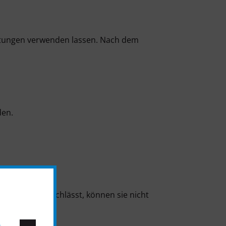
taltungen verwenden lassen. Nach dem
den.
uchtwirkung nachlässt, können sie nicht