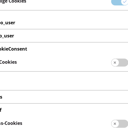
ige Cookies
beachten?
en Angaben auf der Verpackung verwendet werden. Beschädig
po_user
o_user
ehör findest du in deinem
TEDi-Markt vor Ort
.
kieConsent
Cookies
s
Lieferanten
rmationen
Lieferantenportal
f
Filialfinder
s-Cookies