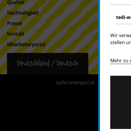
Qualität
Nachhaltigkeit
tedi-w
Presse
Kontakt
Wir verw
stellen un
Mitarbeiterportal
Mehr zu 
Deutschland / Deutsch
Lieferantenportal
Presse