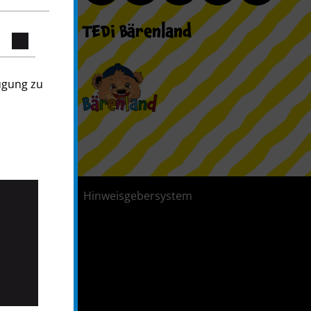
TEDi Bärenland
ügung zu
tenschutz
Hinweisgebersystem