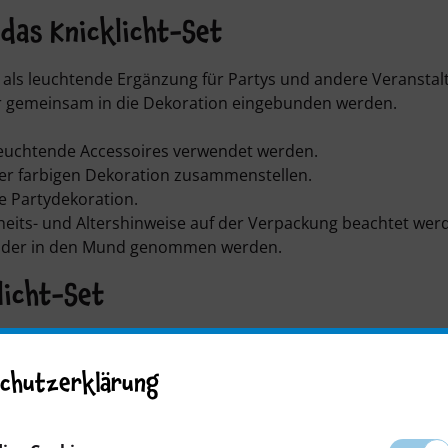
das Knicklicht-Set
ich als leuchtende Ergänzung für Partys und andere Verans
der gemeinsam in die Dekoration eingebunden werden.
s leuchtende Accessoires verwendet werden.
iner farbigen Dekoration zusammenstellen.
e Partydekoration.
heits- und Altershinweise auf der Verpackung beachtet wer
et oder in den Mund genommen werden.
licht-Set
 verwendet werden?
chutzerklärung
ur für eine einmalige Verwendung vorgesehen. Sobald die Le