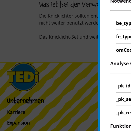
Notwend
Was ist bei der Verwendung zu 
Die Knicklichter sollten entsprechend d
nicht weiter benutzt werden.
be_ty
fe_typ
Das Knicklicht-Set und weiteres Partyzub
omCoo
Analyse-
_pk_id
_pk_se
Unternehmen
Kunden
Karriere
Kundeninfo
_pk_re
Expansion
Filialfinder
Funktion