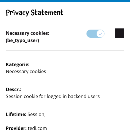
Privacy Statement
Necessary cookies:
(be_typo_user)
Household
Kategorie:
Necessary cookies
Unsere einzigartige Auswahl für den Haushalt! Ob
für die Küche oder das Bad – bei uns findest du alles
für Sauberkeit und Ordnung. Von cleveren
Descr.:
Küchenutensilien, die das Kochen und Backen
Session cookie for logged in backend users
erleichtern, über praktische Helfer bis hin zu
effektiven Reinigungsprodukten.
Lifetime:
Session,
Provider:
tedi.com