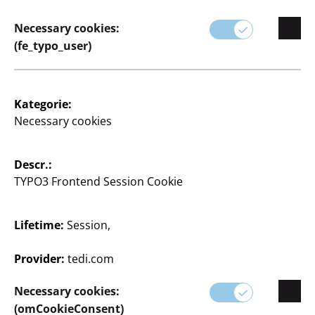
Necessary cookies:
(fe_typo_user)
Kategorie:
Necessary cookies
3 Articles
Descr.:
TYPO3 Frontend Session Cookie
Lifetime:
Session,
Provider:
tedi.com
Supplier
Supplier portal
Necessary cookies:
(omCookieConsent)
Customers