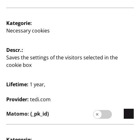
Store Locator
Kategorie:
Company
Necessary cookies
Expansion
Quality
Descr.:
Saves the settings of the visitors selected in the
Sustainability
cookie box
Contact
Lifetime:
1 year,
Provider:
tedi.com
Matomo: (_pk_id)
English / English
Kategorie: