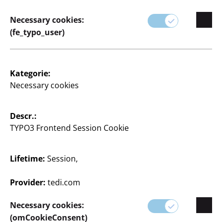
Necessary cookies:
(fe_typo_user)
Kategorie:
Necessary cookies
3 Articles
Descr.:
TYPO3 Frontend Session Cookie
Lifetime:
Session,
Provider:
tedi.com
Supplier
Supplier portal
Necessary cookies:
(omCookieConsent)
Customers