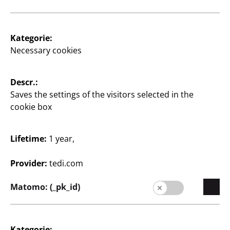
Store Locator
Kategorie:
Company
Necessary cookies
Expansion
Quality
Descr.:
Saves the settings of the visitors selected in the
Sustainability
cookie box
Contact
Lifetime:
1 year,
Provider:
tedi.com
Matomo: (_pk_id)
English / English
Kategorie: