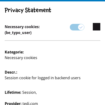
Privacy Statement
Necessary cookies:
(be_typo_user)
Household
Kategorie:
Necessary cookies
Unsere einzigartige Auswahl für den Haushalt! Ob
für die Küche oder das Bad – bei uns findest du alles
für Sauberkeit und Ordnung. Von cleveren
Descr.:
Küchenutensilien, die das Kochen und Backen
Session cookie for logged in backend users
erleichtern, über praktische Helfer bis hin zu
effektiven Reinigungsprodukten.
Lifetime:
Session,
Provider:
tedi.com