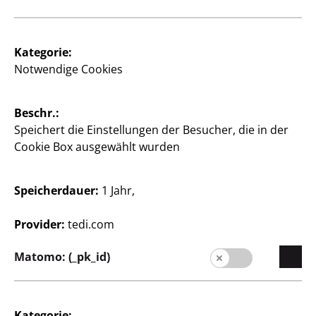
Kategorie:
Notwendige Cookies
Beschr.:
Speichert die Einstellungen der Besucher, die in der
Cookie Box ausgewählt wurden
Glitzersticker
Speicherdauer:
1 Jahr,
in weiteren Variationen, ab 1€
Provider:
tedi.com
71,43 €/kg
Matomo: (_pk_id)
1
€
Kategorie: