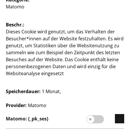
Öffnungszeiten Ihrer TEDi
Matomo
Filiale ansehen
Beschr.:
Filiale ändern
Dieses Cookie wird genutzt, um das Verhalten der
Besucher*innen auf der Website festzuhalten. Es wird
genutzt, um Statistiken über die Websitenutzung zu
sammeln wie zum Beispiel den Zeitpunkt des letzten
Besuches auf der Website. Das Cookie enthält keine
personenbezogenen Daten und wird einzig für die
Websiteanalyse eingesetzt
Unternehmen
Karriere
Speicherdauer:
1 Monat,
Expansion
Provider:
Matomo
Qualität
Nachhaltigkeit
Matomo: (_pk_ses)
Kontakt